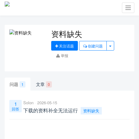
Toggl
navig
资料缺失
关注话题
创建问题
举报
问题
文章
1
0
Solon
2026-05-15
1
回答
下载的资料补全无法运行
资料缺失