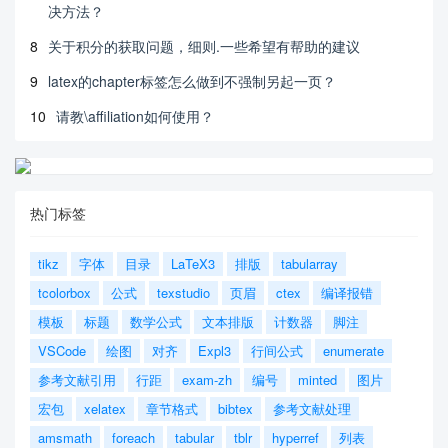
决方法？
8
关于积分的获取问题，细则.一些希望有帮助的建议
9
latex的chapter标签怎么做到不强制另起一页？
10
请教\affiliation如何使用？
热门标签
tikz
字体
目录
LaTeX3
排版
tabularray
tcolorbox
公式
texstudio
页眉
ctex
编译报错
模板
标题
数学公式
文本排版
计数器
脚注
VSCode
绘图
对齐
Expl3
行间公式
enumerate
参考文献引用
行距
exam-zh
编号
minted
图片
宏包
xelatex
章节格式
bibtex
参考文献处理
amsmath
foreach
tabular
tblr
hyperref
列表