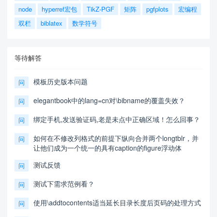
node
hyperref宏包
TikZ-PGF
矩阵
pgfplots
宏编程
双栏
biblatex
数学符号
等待解答
模板历史版本问题
问
elegantbook中的lang=cn对\bibname的覆盖失效？
问
绑定手机,发送验证码,老是未点中正确区域！怎么回事？
问
如何在不修改列格式的前提下纵向合并两个longtblr，并
问
让他们成为一个统一的具有caption的figure浮动体
测试反馈
问
测试下需求范例看？
问
使用\addtocontents适当延长目录长度后页码的处理方式
问