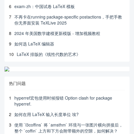
\theorembodyfont{\itshape}

6
exam-zh：中国试卷 LaTeX 模板
\theoremheaderfont{\normalfont\bfseries}

\theoremseparator{\textbf{.}}

7
不再卡在running package-specific postactions，手把手教
\newtheorem{theorem}{定理}[section]

你无界面安装 TeXLive 2025
\newtheorem{corollary}[theorem]{推论}

\newtheorem{proposition}[theorem]{命题}

8
2024 年美国数学建模更新模版 - 增加视频教程
\newtheorem{lemma}[theorem]{引理}

\newtheorem{nature}[theorem]{性质}

9
如何选 LaTeX 编辑器
\newtheorem{remark}[theorem]{注记}

10
LaTeX 排版的《线性代数的艺术》
%\theoremstyle{definition}

\newtheorem{definition}[theorem]{定义}

\newtheorem*{remarkn}{注记}

\newtheorem{example}[theorem]{示例}

\newtheorem{Assumption}[theorem]{假定}

\newtheorem{hypothesis}[theorem]{假设}

热门问题
\renewcommand{\proofname}{\indent 证明}

\renewcommand\thesection{\thechapter{}.\arabic{se
1
hyperref宏包使用时候报错 Option clash for package
ction}}

hyperref.
\renewcommand\thetable{\thechapter{}.\arabic{tabl
e}}

2
如何在用 LaTeX 输入长度单位 埃?
\renewcommand\thefigure{\thechapter{}.\arabic{fig
ure}}

3
使用 `l3coffins` 将 `amsthm` 环境与一张图片横向拼接后，
\newcommand{\headingstobeshown}{}

整个 `coffin` 上方和下方会附带额外的空隙，如何解决？
\newcommand{\set}[1]{\{#1\}}
