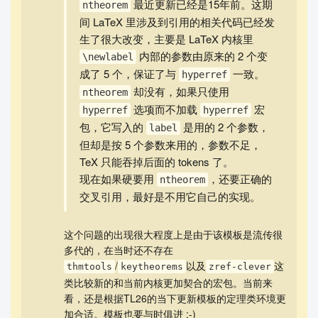
最近更新已经是15年前。这期
ntheorem
{ntheorem}
间 LaTeX 里涉及到引用的相关代码已经发
...
生了很大改变，主要是 LaTeX 内核里
begin{theorem}[parencite{revuz} Theorem 4]label{thm1}
内部的参数由原来的 2 个变
...
\newlabel
成了 5 个，保证了与
一致。
end{theorem}
hyperref
却没有，如果只使用
thref{thm1}
ntheorem
选项而不加载
宏
也就是：
hyperref
hyperref
ntheorem 开启 hyperref,thref
包，它写入的
是用的 2 个参数，
label
定理标题写入 .thm
但却是按 5 个参数来用的，参数不足，
定理标题含 parencite
TeX 只能吞掉后面的 tokens 了。
后面调用 thref
现在如果硬要用
，还要正确的
ntheorem
交叉引用，最好是不用它自己的实现。
不用 include 时，你已经能看到核心症状：
Package hyperref Warning: Suppressing link with empty t
这个问题的出现很大程度上是由于该模板是流传很
arget
多代的，在当时还不存在
(end occurred when ifx ... was incomplete)
/
以及
这
thmtools
keytheorems
zref-clever
用了 include 后，同一个内部条件未闭合问题会在 include
类比较新的和当前内核更加契合的宏包。当前来
收尾宏里爆成 Extra else。所以如果你要构造“机制 MW
看，还是根据TL26的当下更新模板的定理类环境更
E”，可以不用 include；如
加合适。模板也要与时俱进 ;-)