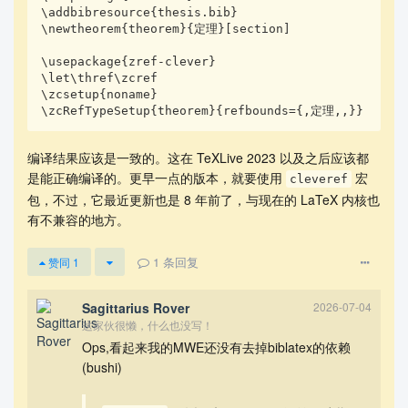
\end{document}
\addbibresource{thesis.bib}

\newtheorem{theorem}{定理}[section]

这将会导致：
\usepackage{zref-clever}

\let\thref\zcref

\zcsetup{noname}

! Extra \else.

\zcRefTypeSetup{theorem}{refbounds={,定理,,}}
\@include ...ediate \closeout \@partaux \fi \else 

\deadcycles \z@ \@nameuse ...

编译结果应该是一致的。这在 TeXLive 2023 以及之后应该都
l.29 \include{test.tex}

是能正确编译的。更早一点的版本，就要使用
宏
cleveref
包，不过，它最近更新也是 8 年前了，与现在的 LaTeX 内核也
? 
有不兼容的地方。
Hint by codex
1
条回复
赞同
1
Sagittarius Rover
2026-07-04
! Extra else.
这家伙很懒，什么也没写！
@include ... fi else ...
Ops,看起来我的MWE还没有去掉biblatex的依赖
l.194 include{chapter1}
(bushi)
真正必要的最小触发链是：
usepackage[amsmath,thmmarks,amsthm,hyperref,thref]