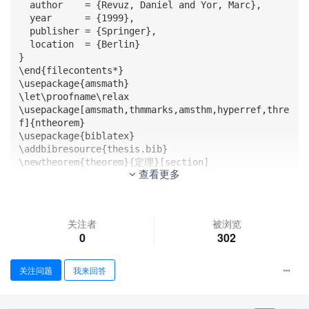
  author    = {Revuz, Daniel and Yor, Marc},

  year      = {1999},

  publisher = {Springer},

  location  = {Berlin}

}

\end{filecontents*}

\usepackage{amsmath}

\let\proofname\relax

\usepackage[amsmath,thmmarks,amsthm,hyperref,thre
f]{ntheorem}

\usepackage{biblatex}

\addbibresource{thesis.bib}

\newtheorem{theorem}{定理}[section]

查看更多
\begin{document}

\chapter{intro}

关注者
被浏览
\begin{theorem}[ \parencite{revuz} Theorem 4]\lab
0
302
el{thm1}

   This is a theorem environment, used to state a 
theorem.

关注问题
我来回答
\end{theorem}

\begin{proof}

 This is a proof of\thref{thm1}.
