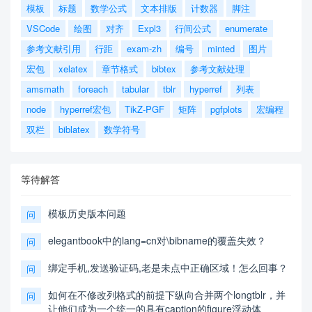
模板
标题
数学公式
文本排版
计数器
脚注
VSCode
绘图
对齐
Expl3
行间公式
enumerate
参考文献引用
行距
exam-zh
编号
minted
图片
宏包
xelatex
章节格式
bibtex
参考文献处理
amsmath
foreach
tabular
tblr
hyperref
列表
node
hyperref宏包
TikZ-PGF
矩阵
pgfplots
宏编程
双栏
biblatex
数学符号
等待解答
模板历史版本问题
问
elegantbook中的lang=cn对\bibname的覆盖失效？
问
绑定手机,发送验证码,老是未点中正确区域！怎么回事？
问
如何在不修改列格式的前提下纵向合并两个longtblr，并
问
让他们成为一个统一的具有caption的figure浮动体