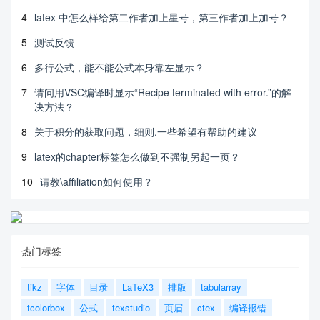
\newcommand*{\dif}{\mathop{}\!\mathrm{d}}

4
latex 中怎么样给第二作者加上星号，第三作者加上加号？
\newcommand{\RomanNum}[1]{\uppercase\expandafter
{\romannumeral #1\relax}}

5
测试反馈
\newcommand{\etal}{\text{et al.\ }}
6
多行公式，能不能公式本身靠左显示？
7
请问用VSC编译时显示“Recipe terminated with error.”的解
决方法？
8
关于积分的获取问题，细则.一些希望有帮助的建议
9
latex的chapter标签怎么做到不强制另起一页？
10
请教\affiliation如何使用？
热门标签
tikz
字体
目录
LaTeX3
排版
tabularray
tcolorbox
公式
texstudio
页眉
ctex
编译报错