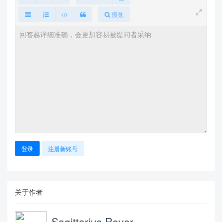
\usepackage{hyperref}

\definecolor{tianyi}{HTML}{1A237E}

预览
\definecolor{secondary}{HTML}{1B5E20}

\let\proofname\relax

\usepackage[amsmath,thmmarks,amsthm,hyperref,thre
f]{ntheorem}

\usepackage[backend=biber,bibstyle=gb7714-2015,ci
testyle=gb7714-2015,gblocal=gb7714-2015,gbalign=g
b7714-2015,block=space,url=false,doi=false,gbfiel
dtype = true,backref=true]{biblatex}

\addbibresource[location=local]{thesis.bib}

\usepackage{graphicx}

\usepackage{caption}

\usepackage{subfigure}

\usepackage{float}

\usepackage{tikz}

登录
注册新账号
\usepackage{dsfont}

\usepackage{lipsum}

\usepackage{zhlipsum}

\usepackage[subfigure]{tocloft}

\renewcommand{\cftchapleader}{\cftdotfill{\cftdot
关于作者
sep}}

\renewcommand\contentsname{\zihao{3}\heiti \hspac
Sagittarius Rover
e*{\fill}目\quad 录\hspace*{\fill}}
