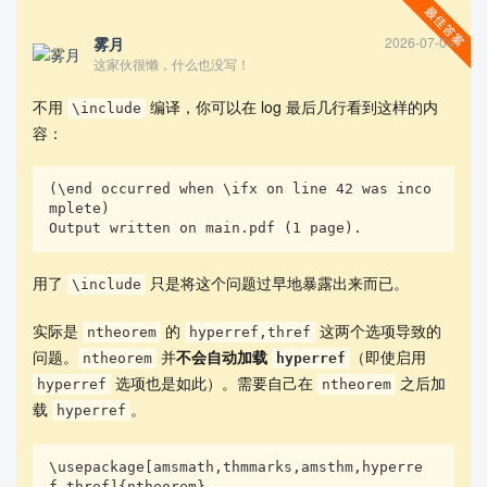
\end{proof}

雾月
2026-07-04
\end{document}
这家伙很懒，什么也没写！
不用
编译，你可以在 log 最后几行看到这样的内
\include
容：
一切正常。
(\end occurred when \ifx on line 42 was inco
mplete)

然而如果把正文纳入
中：
\include
Output written on main.pdf (1 page).
\documentclass[fontset=fandol]{ctexbook}

用了
只是将这个问题过早地暴露出来而已。
\include
\begin{filecontents*}[overwrite]{thesis.bib}

@book{revuz,

实际是
的
这两个选项导致的
ntheorem
hyperref,thref
  title     = {Continuous Martingales and Brownia
问题。
并
不会自动加载
（即使启用
ntheorem
hyperref
n motion},

选项也是如此）。需要自己在
之后加
  author    = {Revuz, Daniel and Yor, Marc},

hyperref
ntheorem
  year      = {1999},

载
。
hyperref
  publisher = {Springer},

  location  = {Berlin}

}

\usepackage[amsmath,thmmarks,amsthm,hyperre
\end{filecontents*}

f,thref]{ntheorem}
