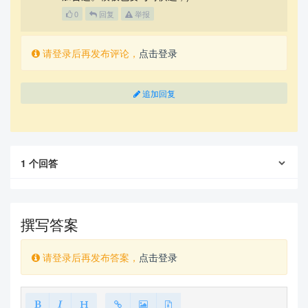
果你要复现和原工程完全一致的报错文本，就需要 includ
0
回复
举报
e。
请登录后再发布评论，
点击登录
Background
追加回复
该问题源自某份（有一定年份，但不多）的模板，这里仅作背
景补充用，贴上部分导言区：
\documentclass[UTF8,a4paper,twoside,zihao=-4,Auto
1
个回答
FakeBold=2,reqno]{ctexbook}

\usepackage{mathrsfs}

\usepackage{amsmath, amssymb, amscd}%amsthm, %\us
epackage{amsthm}

撰写答案
\usepackage{latexsym}

\usepackage{amsfonts}

\usepackage{amssymb}

请登录后再发布答案，
点击登录
\usepackage[usenames,dvipsnames]{xcolor}%\usepack
age[a-1b]{pdfx}

\usepackage{amsfonts}

\usepackage{bookmark}
