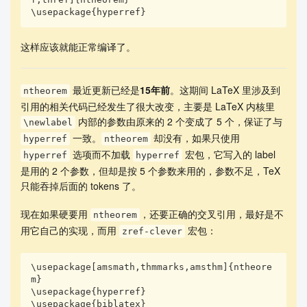
\usepackage{hyperref}
\begin{filecontents*}[overwrite]{test.tex}

\chapter{intro}

\begin{theorem}[ \parencite{revuz} Theorem 4]\lab
这样应该就能正常编译了。
el{thm1}

   This is a theorem environment, used to state a 
theorem.

最近更新已经是
15年前
。这期间 LaTeX 里涉及到
\end{theorem}

ntheorem
\begin{proof}

引用的相关代码已经发生了很大改变，主要是 LaTeX 内核里
 This is a proof of\thref{thm1}.

内部的参数由原来的 2 个变成了 5 个，保证了与
\newlabel
\end{proof}

一致。
却没有，如果只使用
hyperref
ntheorem
\end{filecontents*}

选项而不加载
宏包，它写入的 label
hyperref
hyperref
\usepackage{amsmath}

\let\proofname\relax

是用的 2 个参数，但却是按 5 个参数来用的，参数不足，TeX
\usepackage[amsmath,thmmarks,amsthm,hyperref,thre
只能吞掉后面的 tokens 了。
f]{ntheorem}

\usepackage{biblatex}

现在如果硬要用
，还要正确的交叉引用，最好是不
ntheorem
\addbibresource{thesis.bib}

用它自己的实现，而用
宏包：
zref-clever
\newtheorem{theorem}{定理}[section]

\begin{document}

\usepackage[amsmath,thmmarks,amsthm]{ntheore
m}

\include{test.tex}

\usepackage{hyperref}

\usepackage{biblatex}
