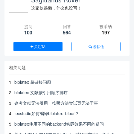
\usepackage{fancyhdr}

这家伙很懒，什么也没写！
\usepackage{setspace}

\usepackage{bbm}

\ctexset{

提问
回答
被采纳
    chapter={

103
564
197
        format={\heiti\zihao{3}\centering\bfserie
s},%章标题格式

        number={\arabic{chapter}},

关注TA
发私信
        afterskip={15.05625pt},

        beforeskip={-30pt},%这里设置的是章标题与上页
边距的距离. 默认时是比较大的. 记得自己设置

        },

相关问题
    section={

        format={\heiti\zihao{-3}\centering\bfseri
1
biblatex 超链接问题
es},% 节标题格式

        afterskip={15.05625pt},

2
biblatex 文献按引用顺序排序
        beforeskip={7pt},

    },

3
参考文献无法引用，按照方法尝试页无济于事
    subsection={

        format={\heiti\zihao{4}\indent},%小节标题
4
texstudio如何编译biblatex+biber？
格式

        beforeskip={7pt},

5
biblatex使用不同的backend实际效果不同的疑问
        afterskip={15.05625pt},
