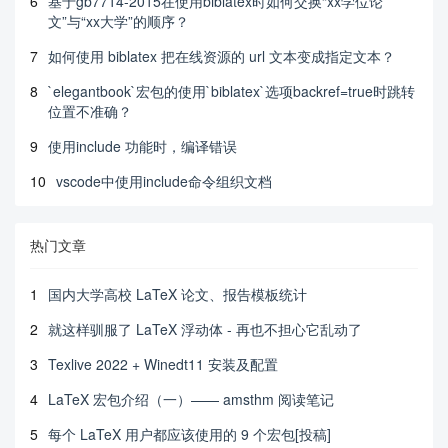
6
基于gb7714-2015在使用biblatex时如何交换“xx学位论
    },

文”与“xx大学”的顺序？
}

\newcommand{\nomenclatureitem}[3][ ]{%

7
如何使用 biblatex 把在线资源的 url 文本变成指定文本？
    \noindent\makebox[0.15\textwidth][l]{#2}{{#3}
\hfill{#1}}\par

8
`elegantbook`宏包的使用`biblatex`选项backref=true时跳转
}

位置不准确？
\newcommand{\Unit}[1]{\,\mathrm{#1}}

\newcommand{\norm}[1]{\left\Vert #1\right\Vert}

9
使用include 功能时，编译错误
\newcommand{\abs}[1]{\left\vert #1\right\vert}

\newcommand{\cRed}[1]{\textcolor{red}{#1}}

10
vscode中使用include命令组织文档
%%%%%%%%%%%%%%%%%下面两个命令主要是用来盲审屏蔽作者信
息的, 有需求的可以使用

\newcommand{\censor}[1]{#1}

热门文章
\newcommand{\starcensor}[1]{#1}

\allowdisplaybreaks

1
国内大学高校 LaTeX 论文、报告模板统计
\makeatletter 

\renewtheoremstyle{plain}% 

2
就这样驯服了 LaTeX 浮动体 - 再也不担心它乱动了
{\item[\hskip\labelsep \theorem@headerfont ##1\ #
3
Texlive 2022 + Winedt11 安装及配置
#2\theorem@separator]}% 

{\item[\hskip\labelsep \theorem@headerfont ##1\ #
4
LaTeX 宏包介绍（一）—— amsthm 阅读笔记
#2\ \normalfont({##3})\theorem@separator]} 

\makeatother 

5
每个 LaTeX 用户都应该使用的 9 个宏包[投稿]
\theoremstyle{plain}
