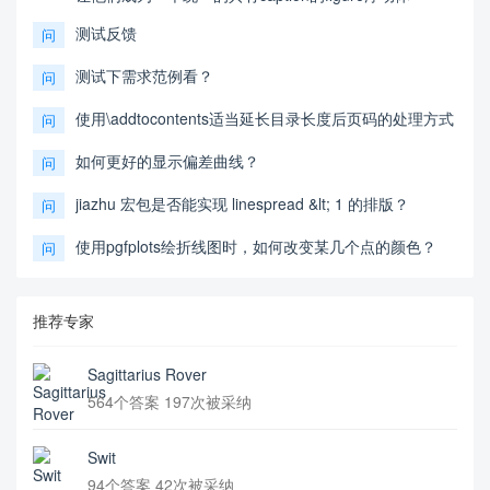
测试反馈
问
测试下需求范例看？
问
使用\addtocontents适当延长目录长度后页码的处理方式
问
如何更好的显示偏差曲线？
问
jiazhu 宏包是否能实现 linespread &lt; 1 的排版？
问
使用pgfplots绘折线图时，如何改变某几个点的颜色？
问
推荐专家
Sagittarius Rover
564个答案 197次被采纳
Swit
94个答案 42次被采纳