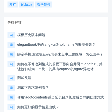
双栏
biblatex
数学符号
等待解答
模板历史版本问题
问
elegantbook中的lang=cn对\bibname的覆盖失效？
问
绑定手机,发送验证码,老是未点中正确区域！怎么回事？
问
如何在不修改列格式的前提下纵向合并两个longtblr，并
问
让他们成为一个统一的具有caption的figure浮动体
测试反馈
问
测试下需求范例看？
问
使用\addtocontents适当延长目录长度后页码的处理方式
问
如何更好的显示偏差曲线？
问