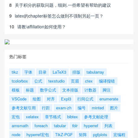
8
关于积分的获取问题，细则.一些希望有帮助的建议
9
latex的chapter标签怎么做到不强制另起一页？
10
请教\affiliation如何使用？
热门标签
tikz
字体
目录
LaTeX3
排版
tabularray
tcolorbox
公式
texstudio
页眉
ctex
编译报错
模板
标题
数学公式
文本排版
计数器
脚注
VSCode
绘图
对齐
Expl3
行间公式
enumerate
参考文献引用
行距
exam-zh
编号
minted
图片
宏包
xelatex
章节格式
bibtex
参考文献处理
amsmath
foreach
tabular
tblr
hyperref
列表
node
hyperref宏包
TikZ-PGF
矩阵
pgfplots
宏编程