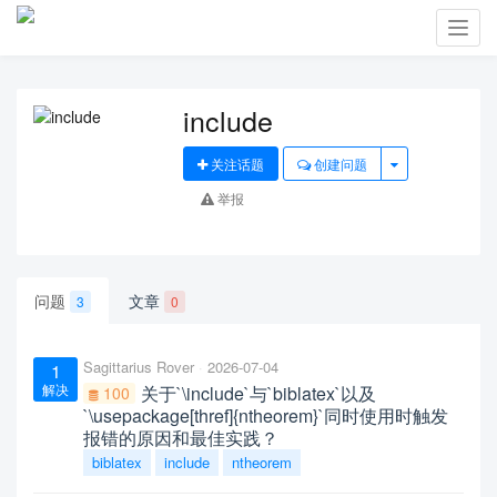
Toggl
navig
include
关注话题
创建问题
举报
问题
文章
3
0
Sagittarius Rover
2026-07-04
1
解决
关于`\include`与`biblatex`以及
100
`\usepackage[thref]{ntheorem}`同时使用时触发
报错的原因和最佳实践？
biblatex
include
ntheorem