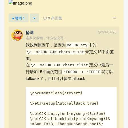
3
条回复
赞同
1
輪迴
2021-07-26
这家伙很懒，什么也没写！
我找到原因了，是因为
中的
xeCJK.sty
未定义15平面范
\c__xeCJK_CJK_chars_clist
围。
在
定义中最后一
\c__xeCJK_CJK_chars_clist
行增加15平面的范围
就可以
"F0000 -> "FFFFF
fallback了，并且可以多层fallback。
\documentclass{ctexart}

\xeCJKsetup{AutoFallBack=true}

\setCJKfamilyfont{mysong}{SimSun}

\setCJKfallbackfamilyfont{mysong}{S
imSun-ExtB, ZhongHuaSongPlane15}
