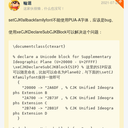
輪迴
2021-07-23
中華書局宋體字庫隸定
这家伙很懒，什么也没写！
字：????????????????????????????????????????????????

\end{document}
setCJKfallbackfamilyfont不能使用PUA-A字体，应该是bug。
编译log：
使用xeCJKDeclareSubCJKBlock可以解决这个问题：
Package xeCJK Warning: Redefining CJKfamily `\CJK
\documentclass{ctexart}

rmdefault' (SimSun(0)).

% declare a Unicode block for Supplementary 
Ideographic Plane (U+20000 - U+2FFFF)

(./fk.aux) ABD: EverySelectfont initializing macr
\xeCJKDeclareSubCJKBlock{SIP} % 这里的SIP应该
os [1] (./fk.aux) )

可以随意命名，比如可以命名为Plane02，与下面的\setCJ
(see the transcript file for additional informati
Kfamilyfont保持一致即可

on)
  {

    "20000 -> "2A6DF , % CJK Unified Ideogra
请教，应该怎么做可以实现备用字体？
phs Extension B

补充：
    "2A700 -> "2B73F , % CJK Unified Ideogra
phs Extension C

私有区字体无法显示，在Ubuntu Pastebin
https://paste.ubuntu.c
    "2B740 -> "2B81F   % CJK Unified Ideogra
om/p/QsFNfX7dP3/
也传了一份
phs Extension D

  }
