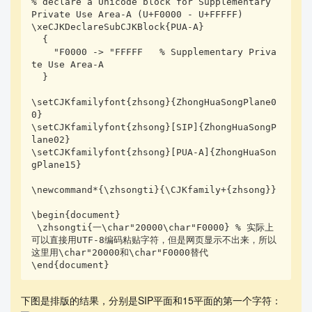
% declare a Unicode block for Supplementary 
Private Use Area-A (U+F0000 - U+FFFFF)

\xeCJKDeclareSubCJKBlock{PUA-A}

  {

    "F0000 -> "FFFFF   % Supplementary Priva
te Use Area-A

  }

\setCJKfamilyfont{zhsong}{ZhongHuaSongPlane0
0}

\setCJKfamilyfont{zhsong}[SIP]{ZhongHuaSongP
lane02}

\setCJKfamilyfont{zhsong}[PUA-A]{ZhongHuaSon
gPlane15}

\newcommand*{\zhsongti}{\CJKfamily+{zhsong}}

\begin{document}

 \zhsongti{一\char"20000\char"F0000} % 实际上
可以直接用UTF-8编码粘贴字符，但是网页显示不出来，所以
这里用\char"20000和\char"F0000替代

\end{document}
下图是排版的结果，分别是SIP平面和15平面的第一个字符：