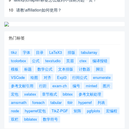
10
请教\affiliation如何使用？
热门标签
tikz
字体
目录
LaTeX3
排版
tabularray
tcolorbox
公式
texstudio
页眉
ctex
编译报错
模板
标题
数学公式
文本排版
计数器
脚注
VSCode
绘图
对齐
Expl3
行间公式
enumerate
参考文献引用
行距
exam-zh
编号
minted
图片
宏包
xelatex
章节格式
bibtex
参考文献处理
amsmath
foreach
tabular
tblr
hyperref
列表
node
hyperref宏包
TikZ-PGF
矩阵
pgfplots
宏编程
双栏
biblatex
数学符号