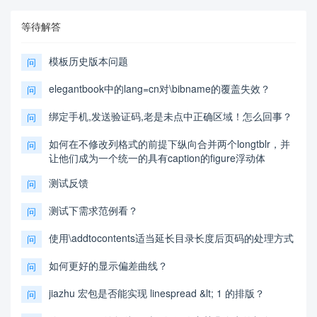
等待解答
模板历史版本问题
问
elegantbook中的lang=cn对\bibname的覆盖失效？
问
绑定手机,发送验证码,老是未点中正确区域！怎么回事？
问
如何在不修改列格式的前提下纵向合并两个longtblr，并
问
让他们成为一个统一的具有caption的figure浮动体
测试反馈
问
测试下需求范例看？
问
使用\addtocontents适当延长目录长度后页码的处理方式
问
如何更好的显示偏差曲线？
问
jiazhu 宏包是否能实现 linespread &lt; 1 的排版？
问