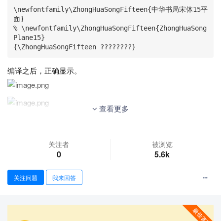
\newfontfamily\ZhongHuaSongFifteen{中华书局宋体15平
面}

% \newfontfamily\ZhongHuaSongFifteen{ZhongHuaSong
Plane15}

{\ZhongHuaSongFifteen ????????}
编译之后，正确显示。
查看更多
2.但当我使用xeCJK宏包的备用字体设置时，却无法使用备用字
体。MWE如下：
关注者
被浏览
0
5.6k
\documentclass[UTF8]{ctexart}

\usepackage{xeCJK}

\xeCJKsetup{AutoFallBack=true}

关注问题
我来回答
\setCJKfallbackfamilyfont{\CJKrmdefault}{{中华书局
宋体00平面},{中华书局宋体02平面},{中华书局宋体15平面}}

\begin{document}

????????世????????????????????????????????????
