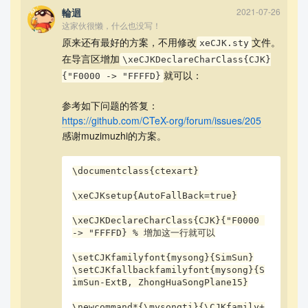
輪迴
2021-07-26
这家伙很懒，什么也没写！
原来还有最好的方案，不用修改
文件。
xeCJK.sty
在导言区增加
\xeCJKDeclareCharClass{CJK}
就可以：
{"F0000 -> "FFFFD}
参考如下问题的答复：
https://github.com/CTeX-org/forum/issues/205
感谢muzimuzhi的方案。
\documentclass{ctexart}

\xeCJKsetup{AutoFallBack=true}

\xeCJKDeclareCharClass{CJK}{"F0000 
-> "FFFFD} % 增加这一行就可以

\setCJKfamilyfont{mysong}{SimSun}

\setCJKfallbackfamilyfont{mysong}{S
imSun-ExtB, ZhongHuaSongPlane15}

\newcommand*{\mysongti}{\CJKfamily+