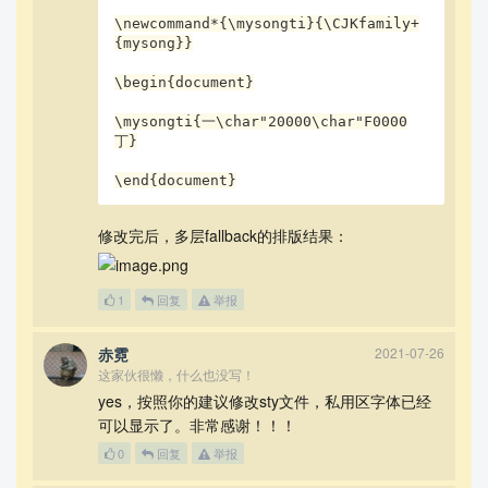
\newcommand*{\mysongti}{\CJKfamily+
{mysong}}

\begin{document}

\mysongti{一\char"20000\char"F0000
丁}

\end{document}
修改完后，多层fallback的排版结果：
1
回复
举报
赤霓
2021-07-26
这家伙很懒，什么也没写！
yes，按照你的建议修改sty文件，私用区字体已经
可以显示了。非常感谢！！！
0
回复
举报