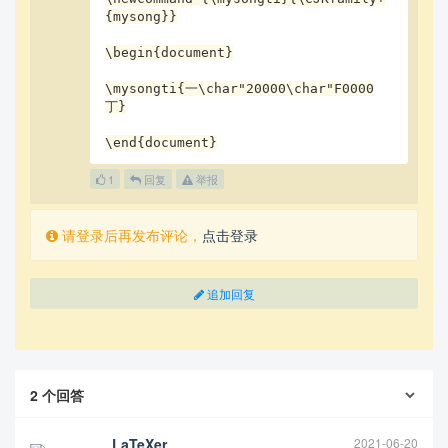
{mysong}}

\begin{document}

\mysongti{一\char"20000\char"F0000
丁}

\end{document}
1
回复
举报
请登录后再发布评论，
点击登录
追加回复
2
个回答
LaTeXer
2021-06-20