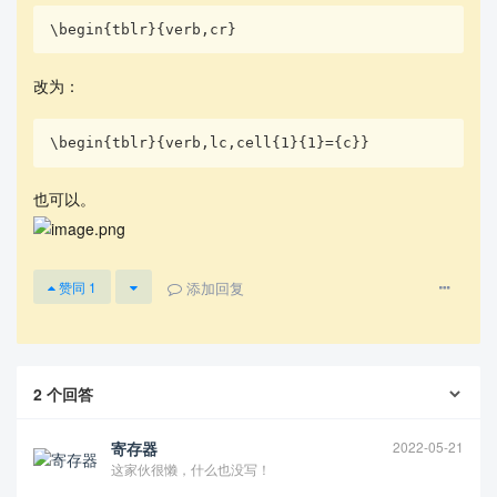
\begin{tblr}{verb,cr}
改为：
\begin{tblr}{verb,lc,cell{1}{1}={c}}
也可以。
添加回复
赞同
1
2
个回答
寄存器
2022-05-21
这家伙很懒，什么也没写！