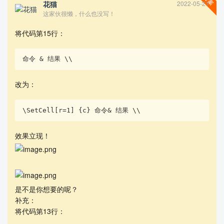
\end{document}
花猫
2022-05-21
这家伙很懒，什么也没写！
谢谢！
将代码第15行：
命令 & 结果 \\
改为：
\SetCell[r=1] {c} 命令& 结果 \\
效果立现！
是不是你想要的呢？
补充：
将代码第13行：