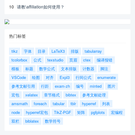
10
请教\affiliation如何使用？
热门标签
tikz
字体
目录
LaTeX3
排版
tabularray
tcolorbox
公式
texstudio
页眉
ctex
编译报错
模板
标题
数学公式
文本排版
计数器
脚注
VSCode
绘图
对齐
Expl3
行间公式
enumerate
参考文献引用
行距
exam-zh
编号
minted
图片
宏包
xelatex
章节格式
bibtex
参考文献处理
amsmath
foreach
tabular
tblr
hyperref
列表
node
hyperref宏包
TikZ-PGF
矩阵
pgfplots
宏编程
双栏
biblatex
数学符号