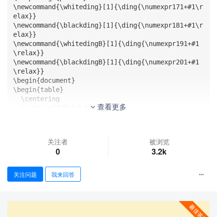
\newcommand{\whiteding}[1]{\ding{\numexpr171+#1\r
elax}}

\newcommand{\blackding}[1]{\ding{\numexpr181+#1\r
elax}}

\newcommand{\whitedingB}[1]{\ding{\numexpr191+#1
\relax}}

\newcommand{\blackdingB}[1]{\ding{\numexpr201+#1
\relax}}

\begin{document}

\begin{table}

  \centering

查看更多
  \caption{自定义命令}

  \begin{tblr}{verb,lc}

  \hline\hline

  命令 & 结果 \\

关注者
被浏览
  \hline

0
3.2k
  \verb|\whiteding{8}|  & \whiteding{8}  \\

  \verb|\blackding{8}|  & \blackding{8}  \\

  \verb|\whitedingB{8}| & \whitedingB{8} \\

关注问题
我来回答
  \verb|\blackdingB{8}| & \blackdingB{8} \\

  \hline\hline

  \end{tblr}

\end{table}
