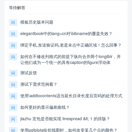
等待解答
模板历史版本问题
问
elegantbook中的lang=cn对\bibname的覆盖失效？
问
绑定手机,发送验证码,老是未点中正确区域！怎么回事？
问
如何在不修改列格式的前提下纵向合并两个longtblr，并
问
让他们成为一个统一的具有caption的figure浮动体
测试反馈
问
测试下需求范例看？
问
使用\addtocontents适当延长目录长度后页码的处理方式
问
如何更好的显示偏差曲线？
问
jiazhu 宏包是否能实现 linespread &lt; 1 的排版？
问
使用pgfplots绘折线图时，如何改变某几个点的颜色？
问