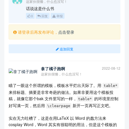
这家伙很懒，什么也没写！
话说这是什么书
0
回复
举报
请登录后再发布评论，
点击登录
追加回复
拿了橘子跑啊
2022-08-12
这家伙很懒，什么也没写！
瞄了一眼这个所谓的模板，模板水平烂出天际了。用
table*
来排标题、摘要是非常奇葩的做法。如果非要用这个模板投
稿，就像它那个bak 文件里写的一样，
的环境里控制
table*
好写满一页，然后用
新开一页再写正文吧。
\clearpage
实在无力吐槽了，这是在用LaTeX 以 Word 的蠢方法来
cosplay Word，Word 其实有很聪明的用法，但是这个模板的