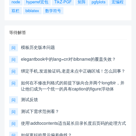
node
hyperref宏包
TikZ-PGF
矩阵
pgfplots
宏编程
双栏
biblatex
数学符号
等待解答
模板历史版本问题
问
elegantbook中的lang=cn对\bibname的覆盖失效？
问
绑定手机,发送验证码,老是未点中正确区域！怎么回事？
问
如何在不修改列格式的前提下纵向合并两个longtblr，并
问
让他们成为一个统一的具有caption的figure浮动体
测试反馈
问
测试下需求范例看？
问
使用\addtocontents适当延长目录长度后页码的处理方式
问
如何更好的显示偏差曲线？
问