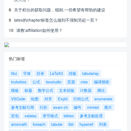
8
关于积分的获取问题，细则.一些希望有帮助的建议
9
latex的chapter标签怎么做到不强制另起一页？
10
请教\affiliation如何使用？
热门标签
tikz
字体
目录
LaTeX3
排版
tabularray
tcolorbox
公式
texstudio
页眉
ctex
编译报错
模板
标题
数学公式
文本排版
计数器
脚注
VSCode
绘图
对齐
Expl3
行间公式
enumerate
参考文献引用
行距
exam-zh
编号
minted
图片
宏包
xelatex
章节格式
bibtex
参考文献处理
amsmath
foreach
tabular
tblr
hyperref
列表