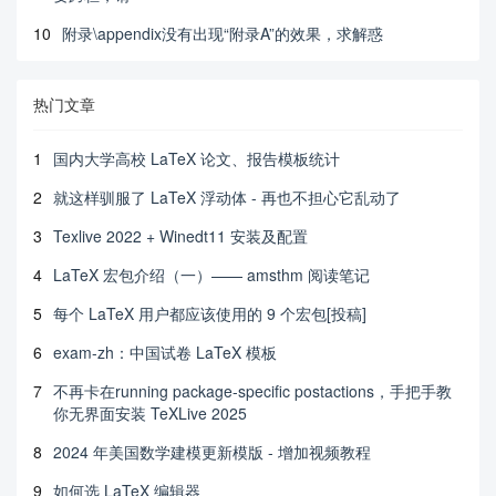
10
附录\appendix没有出现“附录A”的效果，求解惑
热门文章
1
国内大学高校 LaTeX 论文、报告模板统计
2
就这样驯服了 LaTeX 浮动体 - 再也不担心它乱动了
3
Texlive 2022 + Winedt11 安装及配置
4
LaTeX 宏包介绍（一）—— amsthm 阅读笔记
5
每个 LaTeX 用户都应该使用的 9 个宏包[投稿]
6
exam-zh：中国试卷 LaTeX 模板
7
不再卡在running package-specific postactions，手把手教
你无界面安装 TeXLive 2025
8
2024 年美国数学建模更新模版 - 增加视频教程
9
如何选 LaTeX 编辑器