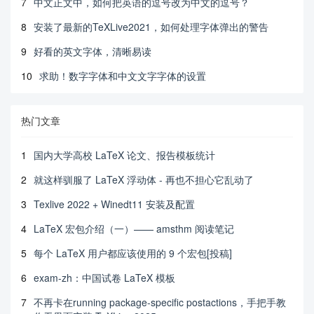
7
中文正文中，如何把英语的逗号改为中文的逗号？
8
安装了最新的TeXLive2021，如何处理字体弹出的警告
9
好看的英文字体，清晰易读
10
求助！数字字体和中文文字字体的设置
热门文章
1
国内大学高校 LaTeX 论文、报告模板统计
2
就这样驯服了 LaTeX 浮动体 - 再也不担心它乱动了
3
Texlive 2022 + Winedt11 安装及配置
4
LaTeX 宏包介绍（一）—— amsthm 阅读笔记
5
每个 LaTeX 用户都应该使用的 9 个宏包[投稿]
6
exam-zh：中国试卷 LaTeX 模板
7
不再卡在running package-specific postactions，手把手教