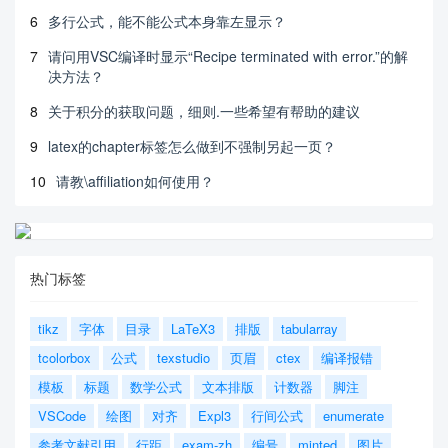
6
多行公式，能不能公式本身靠左显示？
7
请问用VSC编译时显示“Recipe terminated with error.”的解
决方法？
8
关于积分的获取问题，细则.一些希望有帮助的建议
9
latex的chapter标签怎么做到不强制另起一页？
10
请教\affiliation如何使用？
热门标签
tikz
字体
目录
LaTeX3
排版
tabularray
tcolorbox
公式
texstudio
页眉
ctex
编译报错
模板
标题
数学公式
文本排版
计数器
脚注
VSCode
绘图
对齐
Expl3
行间公式
enumerate
参考文献引用
行距
exam-zh
编号
minted
图片