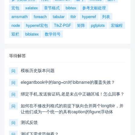
宏包
xelatex
章节格式
bibtex
参考文献处理
amsmath
foreach
tabular
tblr
hyperref
列表
node
hyperref宏包
TikZ-PGF
矩阵
pgfplots
宏编程
双栏
biblatex
数学符号
等待解答
模板历史版本问题
问
elegantbook中的lang=cn对\bibname的覆盖失效？
问
绑定手机,发送验证码,老是未点中正确区域！怎么回事？
问
如何在不修改列格式的前提下纵向合并两个longtblr，并
问
让他们成为一个统一的具有caption的figure浮动体
测试反馈
问
测试下需求范例看？
问