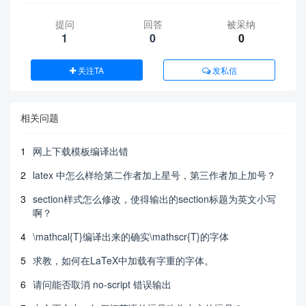
提问
回答
被采纳
1
0
0
关注TA
发私信
相关问题
1
网上下载模板编译出错
2
latex 中怎么样给第二作者加上星号，第三作者加上加号？
3
section样式怎么修改，使得输出的section标题为英文小写
啊？
4
\mathcal{T}编译出来的确实\mathscr{T}的字体
5
求教，如何在LaTeX中加载有字重的字体。
6
请问能否取消 no-script 错误输出