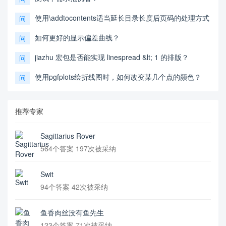
使用\addtocontents适当延长目录长度后页码的处理方式
问
如何更好的显示偏差曲线？
问
jiazhu 宏包是否能实现 linespread &lt; 1 的排版？
问
使用pgfplots绘折线图时，如何改变某几个点的颜色？
问
推荐专家
Sagittarius Rover
564个答案 197次被采纳
Swit
94个答案 42次被采纳
鱼香肉丝没有鱼先生
123个答案 71次被采纳