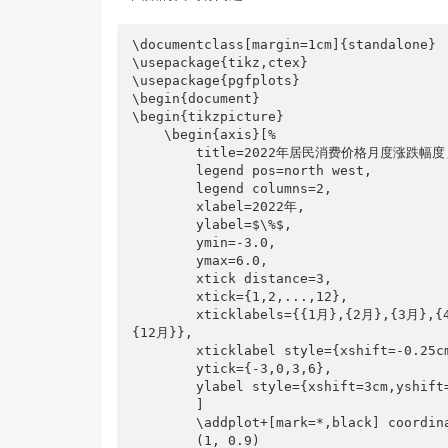
        (8, 2.5)

        (9, 2.8)

\documentclass[margin=1cm]{standalone}

        (10, 2.1)

\usepackage{tikz,ctex}

        (11,1.6)

\usepackage{pgfplots}

        (12,1.8)

\begin{document}

    };

\begin{tikzpicture} 

    \addplot+ [mark=triangle*,black] coordinates {

    \begin{axis}[%

   (1, 0.4)

        title=2022年居民消费价格月度涨跌幅度,

   (2, 0.6)

        legend pos=north west,

   (3, 0)

        legend columns=2,

   (4, 0.4)

        xlabel=2022年,

   (5, -0.2)

        ylabel=$\%$,

   (6, 0)

        ymin=-3.0,

   (7, 0.5)

        ymax=6.0,

   (8, -0.1)

        xtick distance=3,

   (9, 0.3)

        xtick={1,2,...,12},

        xticklabels={{1月},{2月},{3月},{4月},{5月},{6月},{7月},{8月},{9月},{10月},{11月},
   (10, 0.1)

{12月}},

   (11,-0.2)

        xticklabel style={xshift=-0.25cm,yshift=0mm},

   (12,0)

        ytick={-3,0,3,6},

};

        ylabel style={xshift=3cm,yshift=-0.6cm,rotate=90}

\legend{月度同比,月度环比}

        ]

    \end{axis} 

        \addplot+[mark=*,black] coordinates {

    \end{tikzpicture}

        (1, 0.9)
