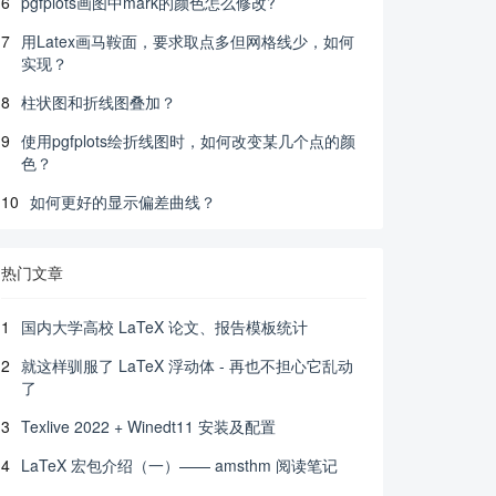
6
pgfplots画图中mark的颜色怎么修改?
7
用Latex画马鞍面，要求取点多但网格线少，如何
实现？
8
柱状图和折线图叠加？
9
使用pgfplots绘折线图时，如何改变某几个点的颜
色？
10
如何更好的显示偏差曲线？
热门文章
1
国内大学高校 LaTeX 论文、报告模板统计
2
就这样驯服了 LaTeX 浮动体 - 再也不担心它乱动
了
3
Texlive 2022 + Winedt11 安装及配置
4
LaTeX 宏包介绍（一）—— amsthm 阅读笔记