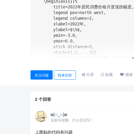
    \begin{axis}[%

        title=2022年居民消费价格月度涨跌幅度,

        legend pos=north west,

        legend columns=2,

        xlabel=2022年,

        ylabel=$\%$,

        ymin=-3.0,

        ymax=6.0,

        xtick distance=3,

        xtick={1,2,...,12},

        xticklabels={{1月},{2月},{3月},{4月},{5月},{6月},{7月},{8月},{9月},{10月},{11月},{12
月}},

        xticklabel style={xshift=-0.25cm,yshift=0mm},

分享
收藏
感谢
关注问题
我来回答
        ytick={-3,0,3,6},

        ylabel style={xshift=3cm,yshift=-0.6cm,rotate=90}

        ]

        \addplot+[mark=*,black] coordinates {

        (1, 0.9)

2
个回答
        (2, 0.9)

        (3, 1.5)

o(∩_∩)o
        (4, 2.1)

这家伙很懒，什么也没写！
        (5, 2.1)

        (6, 2.5)

上图贴的代码有问题
        (7, 2.7)
