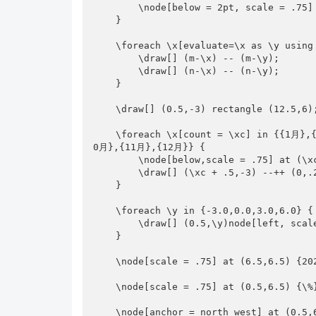
        \node[below = 2pt, scale = .75] at (\x,\y) {\y};

    }

    \foreach \x[evaluate=\x as \y using \x+1] in {1,2,...,11} {

        \draw[] (m-\x) -- (m-\y);

        \draw[] (n-\x) -- (n-\y);

    }

    \draw[] (0.5,-3) rectangle (12.5,6);

    \foreach \x[count = \xc] in {{1月},{2月},{3月},{4月},{5月},{6月},{7月},{8月},{9月},{1
0月},{11月},{12月}} {

        \node[below,scale = .75] at (\xc, -3) {\x};

        \draw[] (\xc + .5,-3) --++ (0,.2);

    }

    \foreach \y in {-3.0,0.0,3.0,6.0} {

        \draw[] (0.5,\y)node[left, scale = .75]{\y} --++ (.1,0);

    }

    \node[scale = .75] at (6.5,6.5) {2022年居民消费价格月度涨跌幅度};

    \node[scale = .75] at (0.5,6.5) {\%};

    \node[anchor = north west] at (0.5,6.0) {
