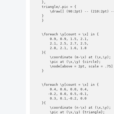
    },

    triangle/.pic = {

        \draw[] (90:2pt) -- (210:2pt) -- (-30:2pt) -- cycle;

    }

    }

    \foreach \y[count = \x] in {

        0.9, 0.9, 1.5, 2.1,

        2.1, 2.5, 2.7, 2.5,

        2.8, 2.1, 1.6, 1.8

    }{

        \coordinate (m-\x) at (\x,\y);

        \pic at (\x,\y) {circle};

        \node[above = 2pt, scale = .75] at (\x,\y) {\y};

    }

    \foreach \y[count = \x] in {

        0.4, 0.6, 0.0, 0.4,

       -0.2, 0.0, 0.5,-0.1,

        0.3, 0.1,-0.2, 0.0

    }{

        \coordinate (n-\x) at (\x,\y);

        \pic at (\x,\y) {triangle};
