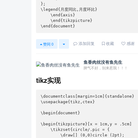
};

\legend{月度同比,月度环比}

    \end{axis} 

    \end{tikzpicture}

\end{document}
添加回复
收藏
感谢
赞同
0
鱼香肉丝没有鱼先生
脾气不好，别来惹我！！！
tikz实现
\documentclass[margin=1cm]{standalone}

\usepackage{tikz,ctex}

\begin{document}

\begin{tikzpicture}[x = 1cm,y = .5cm]

    \tikzset{circle/.pic = {

        \draw[] (0,0)circle (2pt);
