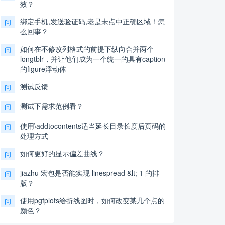
效？
绑定手机,发送验证码,老是未点中正确区域！怎
问
么回事？
如何在不修改列格式的前提下纵向合并两个
问
longtblr，并让他们成为一个统一的具有caption
的figure浮动体
测试反馈
问
测试下需求范例看？
问
使用\addtocontents适当延长目录长度后页码的
问
处理方式
如何更好的显示偏差曲线？
问
jiazhu 宏包是否能实现 linespread &lt; 1 的排
问
版？
使用pgfplots绘折线图时，如何改变某几个点的
问
颜色？