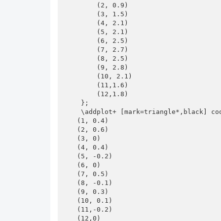
\end{document}
        (2, 0.9)

        (3, 1.5)

MWE.zip
        (4, 2.1)

        (5, 2.1)

        (6, 2.5)

        (7, 2.7)

        (8, 2.5)

        (9, 2.8)

        (10, 2.1)

        (11,1.6)

        (12,1.8)

    };

    \addplot+ [mark=triangle*,black] coordinates {

   (1, 0.4)

   (2, 0.6)

   (3, 0)

   (4, 0.4)

   (5, -0.2)

   (6, 0)

   (7, 0.5)

   (8, -0.1)

   (9, 0.3)

   (10, 0.1)

   (11,-0.2)

   (12,0)
