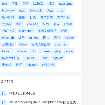
tikz
字体
目录
LaTeX3
排版
tabularray
tcolorbox
公式
texstudio
页眉
ctex
编译报错
模板
标题
数学公式
文本排版
计数器
脚注
VSCode
绘图
对齐
Expl3
行间公式
enumerate
参考文献引用
行距
exam-zh
编号
minted
图片
宏包
xelatex
章节格式
bibtex
参考文献处理
amsmath
foreach
tabular
tblr
hyperref
列表
node
hyperref宏包
TikZ-PGF
矩阵
pgfplots
宏编程
双栏
biblatex
数学符号
等待解答
模板历史版本问题
问
elegantbook中的lang=cn对\bibname的覆盖失
问