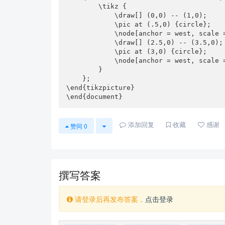
        \tikz {

            \draw[] (0,0) -- (1,0);

            \pic at (.5,0) {circle};

            \node[anchor = west, scale = .75] at (1.1,0) {月度同比};

            \draw[] (2.5,0) -- (3.5,0);

            \pic at (3,0) {circle};

            \node[anchor = west, scale = .75] at (3.6,0) {月度环比};

        }

    };

\end{tikzpicture}

\end{document}
添加回复
收藏
感谢
赞同
0
撰写答案
请登录后再发布答案，
点击登录