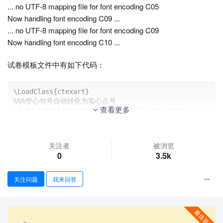
... no UTF-8 mapping file for font encoding C05
Now handling font encoding C09 ...
... no UTF-8 mapping file for font encoding C09
Now handling font encoding C10 ...
试卷模板文件中有如下代码：
\LoadClass{ctexart}

%%%空心句号自动转化为实心点号

查看更多
\defaultfontfeatures{Mapping=fullwidth-stop}

%%%开明标点制，全文宋体标点，数学模式直接输入中文，避免
孤字成行

\xeCJKsetup{PunctStyle=kaiming,PunctFamily=zhson
关注者
被浏览
g,CJKmath,CheckSingle}
0
3.5k
WinEdt 的编译栏提示
defaultfontfeatures{Mapping=fullwidth-
关注问题
我来回答
stop}
这句有问题。
想请教下大佬们这种问题应该如何解决？非常感谢！