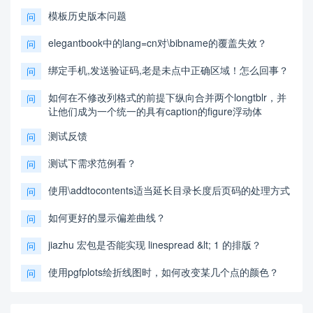
模板历史版本问题
问
elegantbook中的lang=cn对\bibname的覆盖失效？
问
绑定手机,发送验证码,老是未点中正确区域！怎么回事？
问
如何在不修改列格式的前提下纵向合并两个longtblr，并
问
让他们成为一个统一的具有caption的figure浮动体
测试反馈
问
测试下需求范例看？
问
使用\addtocontents适当延长目录长度后页码的处理方式
问
如何更好的显示偏差曲线？
问
jiazhu 宏包是否能实现 linespread &lt; 1 的排版？
问
使用pgfplots绘折线图时，如何改变某几个点的颜色？
问