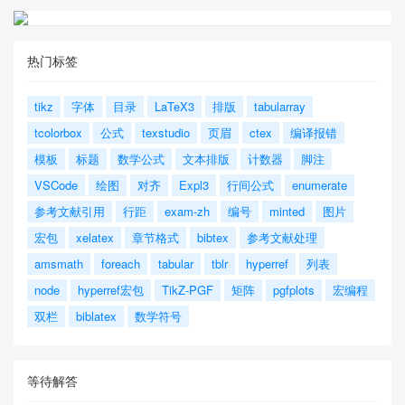
热门标签
tikz
字体
目录
LaTeX3
排版
tabularray
tcolorbox
公式
texstudio
页眉
ctex
编译报错
模板
标题
数学公式
文本排版
计数器
脚注
VSCode
绘图
对齐
Expl3
行间公式
enumerate
参考文献引用
行距
exam-zh
编号
minted
图片
宏包
xelatex
章节格式
bibtex
参考文献处理
amsmath
foreach
tabular
tblr
hyperref
列表
node
hyperref宏包
TikZ-PGF
矩阵
pgfplots
宏编程
双栏
biblatex
数学符号
等待解答