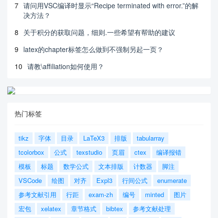
7
请问用VSC编译时显示“Recipe terminated with error.”的解
决方法？
8
关于积分的获取问题，细则.一些希望有帮助的建议
9
latex的chapter标签怎么做到不强制另起一页？
10
请教\affiliation如何使用？
热门标签
tikz
字体
目录
LaTeX3
排版
tabularray
tcolorbox
公式
texstudio
页眉
ctex
编译报错
模板
标题
数学公式
文本排版
计数器
脚注
VSCode
绘图
对齐
Expl3
行间公式
enumerate
参考文献引用
行距
exam-zh
编号
minted
图片
宏包
xelatex
章节格式
bibtex
参考文献处理