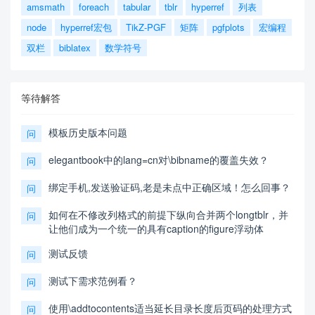
amsmath
foreach
tabular
tblr
hyperref
列表
node
hyperref宏包
TikZ-PGF
矩阵
pgfplots
宏编程
双栏
biblatex
数学符号
等待解答
模板历史版本问题
问
elegantbook中的lang=cn对\bibname的覆盖失效？
问
绑定手机,发送验证码,老是未点中正确区域！怎么回事？
问
如何在不修改列格式的前提下纵向合并两个longtblr，并
问
让他们成为一个统一的具有caption的figure浮动体
测试反馈
问
测试下需求范例看？
问
使用\addtocontents适当延长目录长度后页码的处理方式
问