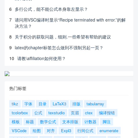
6
多行公式，能不能公式本身靠左显示？
7
请问用VSC编译时显示“Recipe terminated with error.”的解
决方法？
8
关于积分的获取问题，细则.一些希望有帮助的建议
9
latex的chapter标签怎么做到不强制另起一页？
10
请教\affiliation如何使用？
热门标签
tikz
字体
目录
LaTeX3
排版
tabularray
tcolorbox
公式
texstudio
页眉
ctex
编译报错
模板
标题
数学公式
文本排版
计数器
脚注
VSCode
绘图
对齐
Expl3
行间公式
enumerate