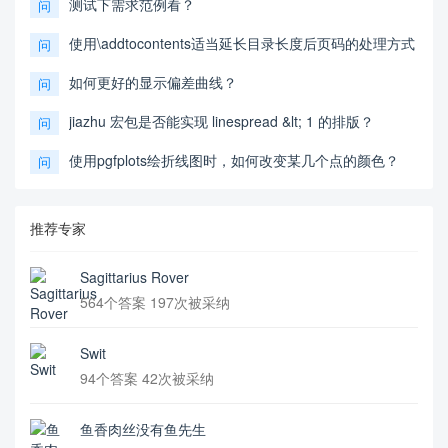
测试下需求范例看？
问
使用\addtocontents适当延长目录长度后页码的处理方式
问
如何更好的显示偏差曲线？
问
jiazhu 宏包是否能实现 linespread &lt; 1 的排版？
问
使用pgfplots绘折线图时，如何改变某几个点的颜色？
问
推荐专家
Sagittarius Rover
564个答案 197次被采纳
Swit
94个答案 42次被采纳
鱼香肉丝没有鱼先生