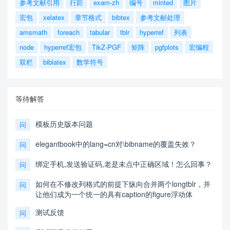
参考文献引用
行距
exam-zh
编号
minted
图片
宏包
xelatex
章节格式
bibtex
参考文献处理
amsmath
foreach
tabular
tblr
hyperref
列表
node
hyperref宏包
TikZ-PGF
矩阵
pgfplots
宏编程
双栏
biblatex
数学符号
等待解答
模板历史版本问题
问
elegantbook中的lang=cn对\bibname的覆盖失效？
问
绑定手机,发送验证码,老是未点中正确区域！怎么回事？
问
如何在不修改列格式的前提下纵向合并两个longtblr，并
问
让他们成为一个统一的具有caption的figure浮动体
测试反馈
问