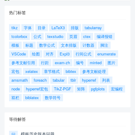
热门标签
tikz
字体
目录
LaTeX3
排版
tabularray
tcolorbox
公式
texstudio
页眉
ctex
编译报错
模板
标题
数学公式
文本排版
计数器
脚注
VSCode
绘图
对齐
Expl3
行间公式
enumerate
参考文献引用
行距
exam-zh
编号
minted
图片
宏包
xelatex
章节格式
bibtex
参考文献处理
amsmath
foreach
tabular
tblr
hyperref
列表
node
hyperref宏包
TikZ-PGF
矩阵
pgfplots
宏编程
双栏
biblatex
数学符号
等待解答
模板历史版本问题
问