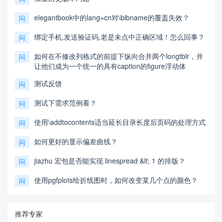
elegantbook中的lang=cn对\bibname的覆盖失效？
问
绑定手机,发送验证码,老是未点中正确区域！怎么回事？
问
如何在不修改列格式的前提下纵向合并两个longtblr，并
问
让他们成为一个统一的具有caption的figure浮动体
测试反馈
问
测试下需求范例看？
问
使用\addtocontents适当延长目录长度后页码的处理方式
问
如何更好的显示偏差曲线？
问
jiazhu 宏包是否能实现 linespread &lt; 1 的排版？
问
使用pgfplots绘折线图时，如何改变某几个点的颜色？
问
推荐专家