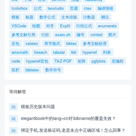
tcolorbox
公式
texstudio
页眉
ctex
编译报错
模板
标题
数学公式
文本排版
计数器
脚注
VSCode
绘图
对齐
Expl3
行间公式
enumerate
参考文献引用
行距
exam-zh
编号
minted
图片
宏包
xelatex
章节格式
bibtex
参考文献处理
amsmath
foreach
tabular
tblr
hyperref
列表
node
hyperref宏包
TikZ-PGF
矩阵
pgfplots
宏编程
双栏
biblatex
数学符号
等待解答
模板历史版本问题
问
elegantbook中的lang=cn对\bibname的覆盖失效？
问
绑定手机,发送验证码,老是未点中正确区域！怎么回事？
问