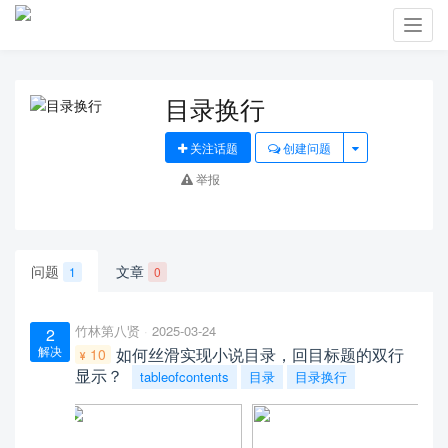
Toggl
navig
目录换行
关注话题
创建问题
举报
问题
文章
1
0
竹林第八贤
2025-03-24
2
解决
如何丝滑实现小说目录，回目标题的双行
10
显示？
tableofcontents
目录
目录换行