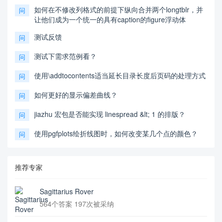
如何在不修改列格式的前提下纵向合并两个longtblr，并
问
让他们成为一个统一的具有caption的figure浮动体
测试反馈
问
测试下需求范例看？
问
使用\addtocontents适当延长目录长度后页码的处理方式
问
如何更好的显示偏差曲线？
问
jiazhu 宏包是否能实现 linespread &lt; 1 的排版？
问
使用pgfplots绘折线图时，如何改变某几个点的颜色？
问
推荐专家
Sagittarius Rover
564个答案 197次被采纳