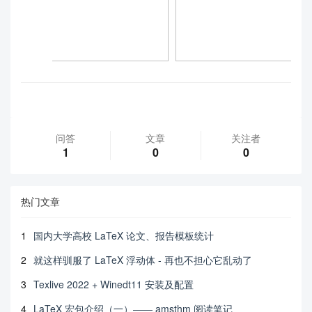
问答
文章
关注者
1
0
0
热门文章
1
国内大学高校 LaTeX 论文、报告模板统计
2
就这样驯服了 LaTeX 浮动体 - 再也不担心它乱动了
3
Texlive 2022 + Winedt11 安装及配置
4
LaTeX 宏包介绍（一）—— amsthm 阅读笔记