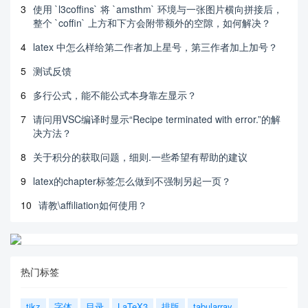
3
使用 `l3coffins` 将 `amsthm` 环境与一张图片横向拼接后，
整个 `coffin` 上方和下方会附带额外的空隙，如何解决？
4
latex 中怎么样给第二作者加上星号，第三作者加上加号？
5
测试反馈
6
多行公式，能不能公式本身靠左显示？
7
请问用VSC编译时显示“Recipe terminated with error.”的解
决方法？
8
关于积分的获取问题，细则.一些希望有帮助的建议
9
latex的chapter标签怎么做到不强制另起一页？
10
请教\affiliation如何使用？
热门标签
tikz
字体
目录
LaTeX3
排版
tabularray