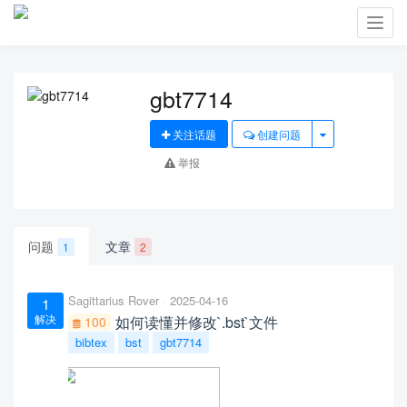
Toggl
navig
gbt7714
关注话题
创建问题
举报
问题
文章
1
2
Sagittarius Rover
2025-04-16
1
解决
如何读懂并修改`.bst`文件
100
bibtex
bst
gbt7714