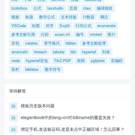
tcolorbox
公式
texstudio
页眉
ctex
编译报错
模板
标题
数学公式
文本排版
计数器
脚注
VSCode
绘图
对齐
Expl3
行间公式
enumerate
参考文献引用
行距
exam-zh
编号
minted
图片
宏包
xelatex
章节格式
bibtex
参考文献处理
amsmath
foreach
tabular
tblr
hyperref
列表
node
hyperref宏包
TikZ-PGF
矩阵
pgfplots
宏编程
双栏
biblatex
数学符号
等待解答
模板历史版本问题
问
elegantbook中的lang=cn对\bibname的覆盖失效？
问
绑定手机,发送验证码,老是未点中正确区域！怎么回事？
问