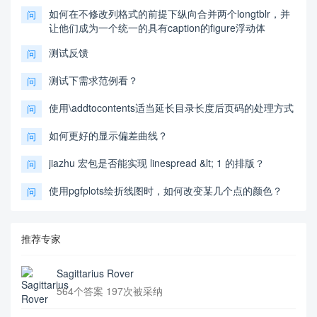
如何在不修改列格式的前提下纵向合并两个longtblr，并
问
让他们成为一个统一的具有caption的figure浮动体
测试反馈
问
测试下需求范例看？
问
使用\addtocontents适当延长目录长度后页码的处理方式
问
如何更好的显示偏差曲线？
问
jiazhu 宏包是否能实现 linespread &lt; 1 的排版？
问
使用pgfplots绘折线图时，如何改变某几个点的颜色？
问
推荐专家
Sagittarius Rover
564个答案 197次被采纳