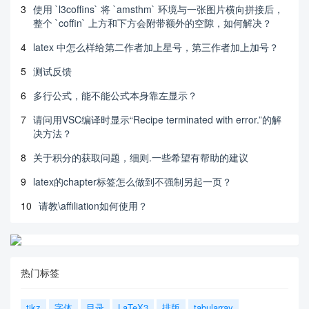
3
使用 `l3coffins` 将 `amsthm` 环境与一张图片横向拼接后，
整个 `coffin` 上方和下方会附带额外的空隙，如何解决？
4
latex 中怎么样给第二作者加上星号，第三作者加上加号？
5
测试反馈
6
多行公式，能不能公式本身靠左显示？
7
请问用VSC编译时显示“Recipe terminated with error.”的解
决方法？
8
关于积分的获取问题，细则.一些希望有帮助的建议
9
latex的chapter标签怎么做到不强制另起一页？
10
请教\affiliation如何使用？
热门标签
tikz
字体
目录
LaTeX3
排版
tabularray