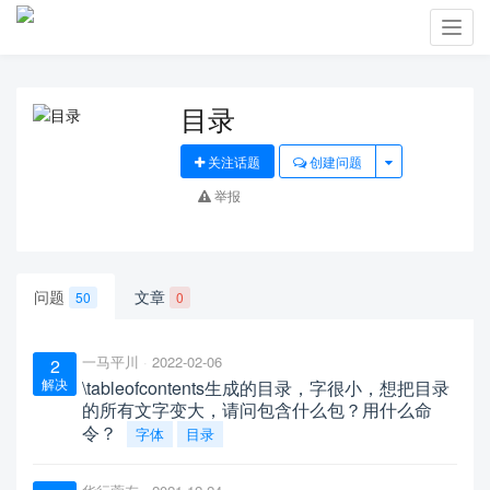
Toggl
navig
目录
关注话题
创建问题
举报
问题
文章
50
0
一马平川
2022-02-06
2
解决
\tableofcontents生成的目录，字很小，想把目录
的所有文字变大，请问包含什么包？用什么命
令？
字体
目录