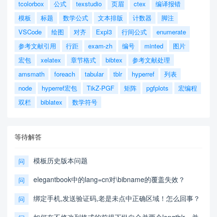
tcolorbox
公式
texstudio
页眉
ctex
编译报错
模板
标题
数学公式
文本排版
计数器
脚注
VSCode
绘图
对齐
Expl3
行间公式
enumerate
参考文献引用
行距
exam-zh
编号
minted
图片
宏包
xelatex
章节格式
bibtex
参考文献处理
amsmath
foreach
tabular
tblr
hyperref
列表
node
hyperref宏包
TikZ-PGF
矩阵
pgfplots
宏编程
双栏
biblatex
数学符号
等待解答
模板历史版本问题
问
elegantbook中的lang=cn对\bibname的覆盖失效？
问
绑定手机,发送验证码,老是未点中正确区域！怎么回事？
问