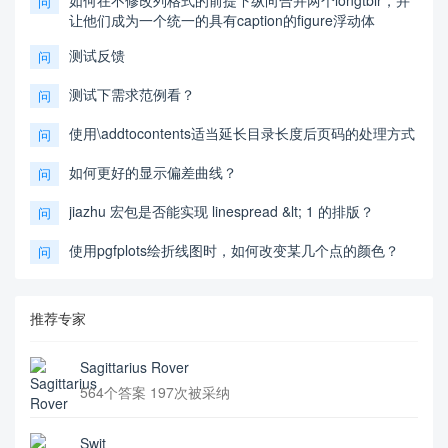
如何在不修改列格式的前提下纵向合并两个longtblr，并
问
让他们成为一个统一的具有caption的figure浮动体
测试反馈
问
测试下需求范例看？
问
使用\addtocontents适当延长目录长度后页码的处理方式
问
如何更好的显示偏差曲线？
问
jiazhu 宏包是否能实现 linespread &lt; 1 的排版？
问
使用pgfplots绘折线图时，如何改变某几个点的颜色？
问
推荐专家
Sagittarius Rover
564个答案 197次被采纳
Swit