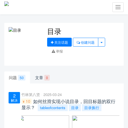
Toggl
navig
目录
关注话题
创建问题
举报
问题
文章
50
0
竹林第八贤
2025-03-24
2
解决
如何丝滑实现小说目录，回目标题的双行
10
显示？
tableofcontents
目录
目录换行