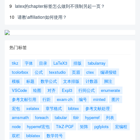
9
latex的chapter标签怎么做到不强制另起一页？
10
请教\affiliation如何使用？
热门标签
tikz
字体
目录
LaTeX3
排版
tabularray
tcolorbox
公式
texstudio
页眉
ctex
编译报错
模板
标题
数学公式
文本排版
计数器
脚注
VSCode
绘图
对齐
Expl3
行间公式
enumerate
参考文献引用
行距
exam-zh
编号
minted
图片
宏包
xelatex
章节格式
bibtex
参考文献处理
amsmath
foreach
tabular
tblr
hyperref
列表
node
hyperref宏包
TikZ-PGF
矩阵
pgfplots
宏编程
双栏
biblatex
数学符号