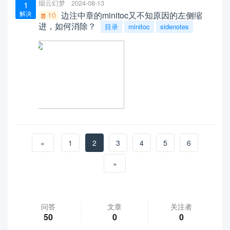
烟云幻梦
2024-08-13
1
解决
边注中章的minitoc又不知原因的左侧缩
10
进，如何消除？
目录
minitoc
sidenotes
«
1
2
3
4
5
6
»
问答
文章
关注者
50
0
0