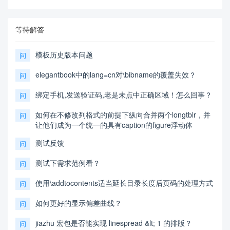
等待解答
模板历史版本问题
问
elegantbook中的lang=cn对\bibname的覆盖失效？
问
绑定手机,发送验证码,老是未点中正确区域！怎么回事？
问
如何在不修改列格式的前提下纵向合并两个longtblr，并
问
让他们成为一个统一的具有caption的figure浮动体
测试反馈
问
测试下需求范例看？
问
使用\addtocontents适当延长目录长度后页码的处理方式
问
如何更好的显示偏差曲线？
问
jiazhu 宏包是否能实现 linespread &lt; 1 的排版？
问