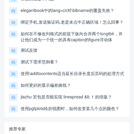
elegantbook中的lang=cn对\bibname的覆盖失效？
问
绑定手机,发送验证码,老是未点中正确区域！怎么回事？
问
如何在不修改列格式的前提下纵向合并两个longtblr，并
问
让他们成为一个统一的具有caption的figure浮动体
测试反馈
问
测试下需求范例看？
问
使用\addtocontents适当延长目录长度后页码的处理方式
问
如何更好的显示偏差曲线？
问
jiazhu 宏包是否能实现 linespread &lt; 1 的排版？
问
使用pgfplots绘折线图时，如何改变某几个点的颜色？
问
推荐专家