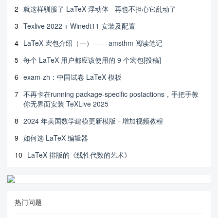
2
就这样驯服了 LaTeX 浮动体 - 再也不担心它乱动了
3
Texlive 2022 + Winedt11 安装及配置
4
LaTeX 宏包介绍（一）—— amsthm 阅读笔记
5
每个 LaTeX 用户都应该使用的 9 个宏包[投稿]
6
exam-zh：中国试卷 LaTeX 模板
7
不再卡在running package-specific postactions，手把手教
你无界面安装 TeXLive 2025
8
2024 年美国数学建模更新模版 - 增加视频教程
9
如何选 LaTeX 编辑器
10
LaTeX 排版的《线性代数的艺术》
热门问题