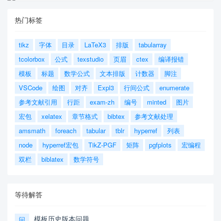
热门标签
tikz
字体
目录
LaTeX3
排版
tabularray
tcolorbox
公式
texstudio
页眉
ctex
编译报错
模板
标题
数学公式
文本排版
计数器
脚注
VSCode
绘图
对齐
Expl3
行间公式
enumerate
参考文献引用
行距
exam-zh
编号
minted
图片
宏包
xelatex
章节格式
bibtex
参考文献处理
amsmath
foreach
tabular
tblr
hyperref
列表
node
hyperref宏包
TikZ-PGF
矩阵
pgfplots
宏编程
双栏
biblatex
数学符号
等待解答
模板历史版本问题
问