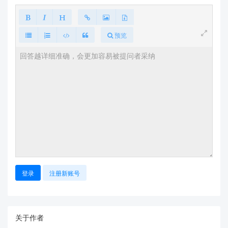
$\cot\alpha=\frac{1}{\tan\alpha}$ & $\frac{\sin\a
lpha}{\cos\alpha}=\tan\alpha=\frac{\sec\alpha}{\c
sc\alpha} $ & $\sin^{2}\alpha+\cos^{2}\alpha=1$\\

预览
$\csc\alpha=\frac{1}{\sin\alpha}$ & $\frac{\cos\a
lpha}{\sin\alpha}=\cot\alpha=\frac{\csc\alpha}{\s
ec\alpha}$ & $\tan^{2}\alpha+1=\sec^{2}\alpha$\\

$\sec\alpha=\frac{1}{\cos\alpha}$ &  & $\cot^{2}
\alpha+1=\csc^{2}\alpha$\\

\hline

\end{tabular}

\end{center}

\end{document}
登录
注册新账号
关于作者