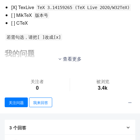
[X] TexLive
TeX 3.14159265 (TeX Live 2020/W32TeX)
[ ] MikTeX
版本号
[ ] CTeX
若需勾选，请把[ ]改成[x]
我的问题
查看更多
本人初学者，在进行排版训练，发现我的第一个tabular无论如
何都没法居中。
关注者
被浏览
0
3.4k
关注问题
我来回答
谢谢！
完整代码
3
个回答
\documentclass[UTF8]{ctexart}
