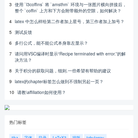
3
使用 `l3coffins` 将 `amsthm` 环境与一张图片横向拼接后，
整个 `coffin` 上方和下方会附带额外的空隙，如何解决？
4
latex 中怎么样给第二作者加上星号，第三作者加上加号？
5
测试反馈
6
多行公式，能不能公式本身靠左显示？
7
请问用VSC编译时显示“Recipe terminated with error.”的解
决方法？
8
关于积分的获取问题，细则.一些希望有帮助的建议
9
latex的chapter标签怎么做到不强制另起一页？
10
请教\affiliation如何使用？
热门标签
tikz
字体
目录
LaTeX3
排版
tabularray