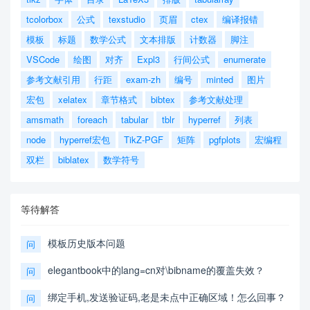
tcolorbox
公式
texstudio
页眉
ctex
编译报错
模板
标题
数学公式
文本排版
计数器
脚注
VSCode
绘图
对齐
Expl3
行间公式
enumerate
参考文献引用
行距
exam-zh
编号
minted
图片
宏包
xelatex
章节格式
bibtex
参考文献处理
amsmath
foreach
tabular
tblr
hyperref
列表
node
hyperref宏包
TikZ-PGF
矩阵
pgfplots
宏编程
双栏
biblatex
数学符号
等待解答
模板历史版本问题
问
elegantbook中的lang=cn对\bibname的覆盖失效？
问
绑定手机,发送验证码,老是未点中正确区域！怎么回事？
问