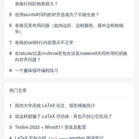
表格行间距相差很大？
5
使用siunitx时S列的对齐选项为了不能生效？
6
表格完美布局问题（如内边距、边框颜色、最外边框粗细
等）
7
表格的cell跨行内容显示不正常
8
在tabular以及multirow宏包在涉及makecell共同作用时的纵
向对齐问题？
9
一个趣味循环编程练习
热门文章
1
国内大学高校 LaTeX 论文、报告模板统计
2
就这样驯服了 LaTeX 浮动体 - 再也不担心它乱动了
3
Texlive 2022 + Winedt11 安装及配置
4
LaTeX 宏包介绍（一）—— amsthm 阅读笔记