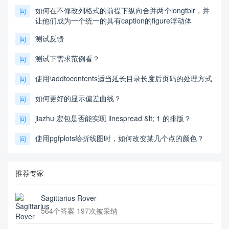
如何在不修改列格式的前提下纵向合并两个longtblr，并
问
让他们成为一个统一的具有caption的figure浮动体
测试反馈
问
测试下需求范例看？
问
使用\addtocontents适当延长目录长度后页码的处理方式
问
如何更好的显示偏差曲线？
问
jiazhu 宏包是否能实现 linespread &lt; 1 的排版？
问
使用pgfplots绘折线图时，如何改变某几个点的颜色？
问
推荐专家
Sagittarius Rover
564个答案 197次被采纳