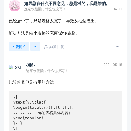
\usepackage{graphicx}

如果您有什么不同意见，您是对的，我是错的。
\title{三角函数基本公式}

这家伙很懒，什么也没写！
2021-04-11
\author{Benjia}

\date{\today}

已经居中了，只是表格太宽了，导致从右边溢出。
\begin{document}

\maketitle

解决方法是缩小表格的宽度/旋转表格。
\section{诱导公式}

添加回复
赞同
0
%\renewcommand\arraystretch{1.5}

\begin{center}

-XM-
2021-05-18
\begin{tabular}{|l|l|l|l|}

这家伙很懒，什么也没写！
\hline

$\sin(-\alpha)=-\sin\alpha$ & $\cos(-\alpha)=\cos
比较粗暴但是有用的方法
\alpha$ & $\tan(-\alpha)=-\tan\alpha$ & $\cot(-\a
lpha)=\cot\alpha$\\

\hline

\[

$\sin\left(\frac{\pi}{2}-\alpha\right)=\cos\alpha
\text{\,\clap{

$ & $\cos\left(\frac{\pi}{2}-\alpha\right)=\sin 
\begin{tabular}{|l|l|l|l|}

\alpha$ & $\tan \left(\frac{\pi}{2}-\alpha\right)
.........（你的表格具体内容）

=\cot\alpha$ & $\cot\left(\frac{\pi}{2}-\alpha\ri
\end{tabular}

ght)=\tan\alpha$\\

}\,}

\]
\hline
