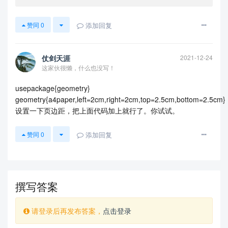
$\sin\left(\frac{\pi}{2}+\alpha\right)=\cos\alpha
$ & $\cos\left(\frac{\pi}{2}+\alpha\right)=-\sin 
添加回复
赞同
0
\alpha$ & $\tan \left(\frac{\pi}{2}+\alpha\right)
=-\cot\alpha$ & $\cot\left(\frac{\pi}{2}+\alpha\r
ight)=-\tan\alpha$\\

\hline

仗剑天涯
2021-12-24
$\sin(\pi-\alpha)=\sin\alpha$ & $\cos(\pi-\alpha)
这家伙很懒，什么也没写！
=-\cos\alpha$ & $\tan(\pi-\alpha)=-\tan\alpha$ & 
$\cot(\pi-\alpha)=-\cot\alpha$\\

usepackage{geometry}
\hline

geometry{a4paper,left=2cm,right=2cm,top=2.5cm,bottom=2.5cm}
$\sin(\pi+\alpha)=-\sin\alpha$ & $\cos(\pi+\alph
设置一下页边距，把上面代码加上就行了。你试试。
a)=-\cos\alpha$ & $\tan(\pi+\alpha)=\tan\alpha$ & 
$\cot(\pi+\alpha)=\cot\alpha$\\

\hline

添加回复
赞同
0
\end{tabular}

\end{center}

\section{同角基本公式}

撰写答案
\begin{center}

\begin{tabular}{|l|l|l|l|}

\hline

请登录后再发布答案，
点击登录
倒数关系 & 商的关系 & 平方关系 \\

\hline
