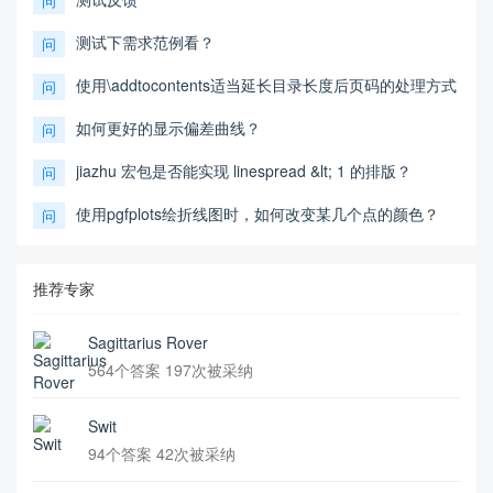
问
测试下需求范例看？
问
使用\addtocontents适当延长目录长度后页码的处理方式
问
如何更好的显示偏差曲线？
问
jiazhu 宏包是否能实现 linespread &lt; 1 的排版？
问
使用pgfplots绘折线图时，如何改变某几个点的颜色？
问
推荐专家
Sagittarius Rover
564个答案 197次被采纳
Swit
94个答案 42次被采纳