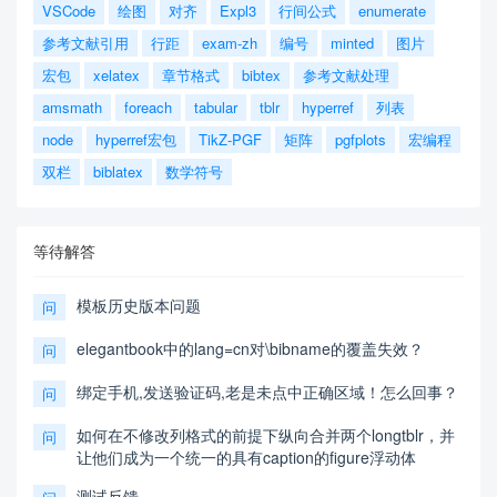
VSCode
绘图
对齐
Expl3
行间公式
enumerate
参考文献引用
行距
exam-zh
编号
minted
图片
宏包
xelatex
章节格式
bibtex
参考文献处理
amsmath
foreach
tabular
tblr
hyperref
列表
node
hyperref宏包
TikZ-PGF
矩阵
pgfplots
宏编程
双栏
biblatex
数学符号
等待解答
模板历史版本问题
问
elegantbook中的lang=cn对\bibname的覆盖失效？
问
绑定手机,发送验证码,老是未点中正确区域！怎么回事？
问
如何在不修改列格式的前提下纵向合并两个longtblr，并
问
让他们成为一个统一的具有caption的figure浮动体
测试反馈