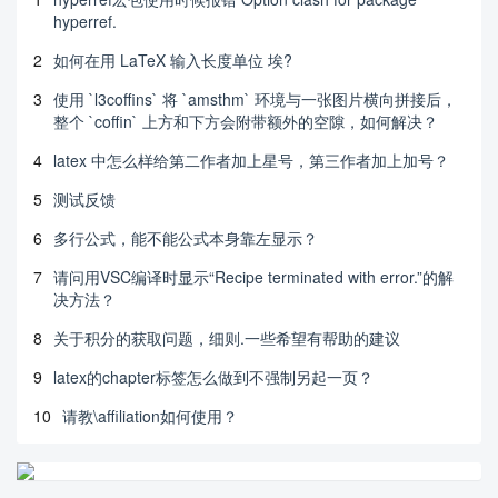
hyperref.
2
如何在用 LaTeX 输入长度单位 埃?
3
使用 `l3coffins` 将 `amsthm` 环境与一张图片横向拼接后，
整个 `coffin` 上方和下方会附带额外的空隙，如何解决？
4
latex 中怎么样给第二作者加上星号，第三作者加上加号？
5
测试反馈
6
多行公式，能不能公式本身靠左显示？
7
请问用VSC编译时显示“Recipe terminated with error.”的解
决方法？
8
关于积分的获取问题，细则.一些希望有帮助的建议
9
latex的chapter标签怎么做到不强制另起一页？
10
请教\affiliation如何使用？