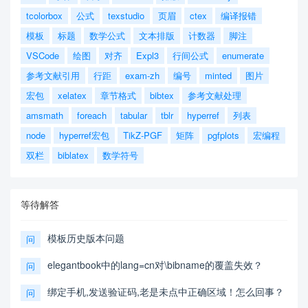
tcolorbox
公式
texstudio
页眉
ctex
编译报错
模板
标题
数学公式
文本排版
计数器
脚注
VSCode
绘图
对齐
Expl3
行间公式
enumerate
参考文献引用
行距
exam-zh
编号
minted
图片
宏包
xelatex
章节格式
bibtex
参考文献处理
amsmath
foreach
tabular
tblr
hyperref
列表
node
hyperref宏包
TikZ-PGF
矩阵
pgfplots
宏编程
双栏
biblatex
数学符号
等待解答
模板历史版本问题
问
elegantbook中的lang=cn对\bibname的覆盖失效？
问
绑定手机,发送验证码,老是未点中正确区域！怎么回事？
问