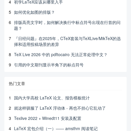
4
初学LaTeX应该从哪里入手
5
如何优化如图的排版？
6
排版高亮文字时，如何解决换行中标点符号出现在行首的问
题？
7
『日经问题』在2025年，CTeX套装与TeXLive/MikTeX的选
择和适用投稿场景的差异
8
TeX Live 2026 中的 pdftocairo 无法正常处理中文？
9
引用的中文期刊显示半角下的标点符号
热门文章
1
国内大学高校 LaTeX 论文、报告模板统计
2
就这样驯服了 LaTeX 浮动体 - 再也不担心它乱动了
3
Texlive 2022 + Winedt11 安装及配置
4
LaTeX 宏包介绍（一）—— amsthm 阅读笔记