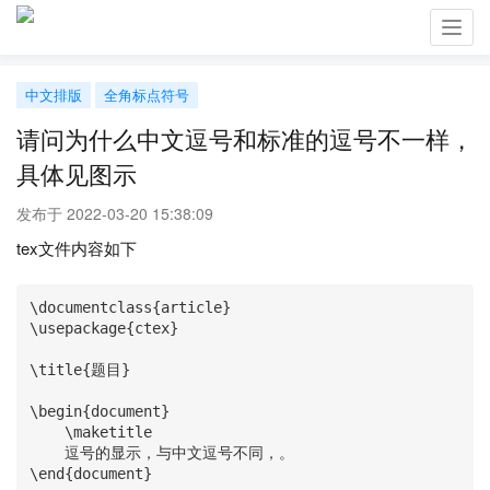
Toggl
navig
中文排版
全角标点符号
请问为什么中文逗号和标准的逗号不一样，
具体见图示
发布于 2022-03-20 15:38:09
tex文件内容如下
\documentclass{article}

\usepackage{ctex}

\title{题目}

\begin{document}

    \maketitle

    逗号的显示，与中文逗号不同，。

\end{document}