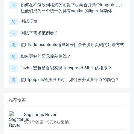
如何在不修改列格式的前提下纵向合并两个longtblr，并
问
让他们成为一个统一的具有caption的figure浮动体
测试反馈
问
测试下需求范例看？
问
使用\addtocontents适当延长目录长度后页码的处理方式
问
如何更好的显示偏差曲线？
问
jiazhu 宏包是否能实现 linespread &lt; 1 的排版？
问
使用pgfplots绘折线图时，如何改变某几个点的颜色？
问
推荐专家
Sagittarius Rover
564个答案 197次被采纳