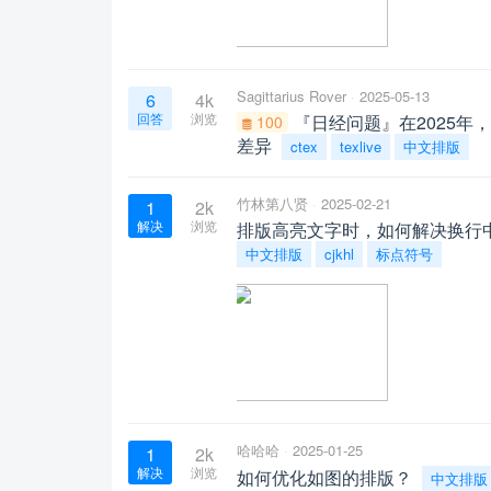
Sagittarius Rover
2025-05-13
6
4k
回答
浏览
『日经问题』在2025年，C
100
差异
ctex
texlive
中文排版
竹林第八贤
2025-02-21
1
2k
解决
浏览
排版高亮文字时，如何解决换行
中文排版
cjkhl
标点符号
哈哈哈
2025-01-25
1
2k
解决
浏览
如何优化如图的排版？
中文排版