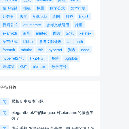
编译报错
模板
标题
数学公式
文本排版
计数器
脚注
VSCode
绘图
对齐
Expl3
行间公式
enumerate
参考文献引用
行距
exam-zh
编号
minted
图片
宏包
xelatex
章节格式
bibtex
参考文献处理
amsmath
foreach
tabular
tblr
hyperref
列表
node
hyperref宏包
TikZ-PGF
矩阵
pgfplots
宏编程
双栏
biblatex
数学符号
等待解答
模板历史版本问题
问
elegantbook中的lang=cn对\bibname的覆盖失
问
效？
绑定手机,发送验证码,老是未点中正确区域！怎
问