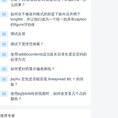
么回事？
如何在不修改列格式的前提下纵向合并两个
问
longtblr，并让他们成为一个统一的具有caption
的figure浮动体
测试反馈
问
测试下需求范例看？
问
使用\addtocontents适当延长目录长度后页码的
问
处理方式
如何更好的显示偏差曲线？
问
jiazhu 宏包是否能实现 linespread &lt; 1 的排
问
版？
使用pgfplots绘折线图时，如何改变某几个点的
问
颜色？
推荐专家