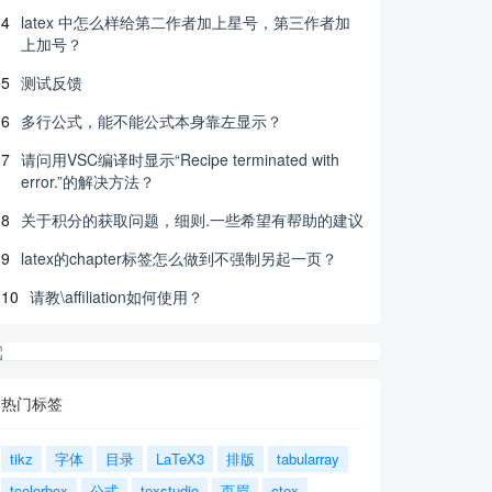
4
latex 中怎么样给第二作者加上星号，第三作者加
上加号？
5
测试反馈
6
多行公式，能不能公式本身靠左显示？
7
请问用VSC编译时显示“Recipe terminated with
error.”的解决方法？
8
关于积分的获取问题，细则.一些希望有帮助的建议
9
latex的chapter标签怎么做到不强制另起一页？
10
请教\affiliation如何使用？
热门标签
tikz
字体
目录
LaTeX3
排版
tabularray
tcolorbox
公式
texstudio
页眉
ctex