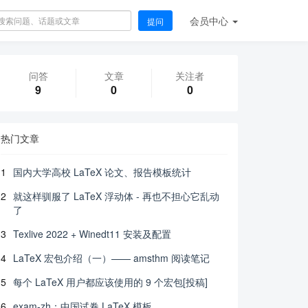
会员
中心
提问
问答
文章
关注者
9
0
0
热门文章
1
国内大学高校 LaTeX 论文、报告模板统计
2
就这样驯服了 LaTeX 浮动体 - 再也不担心它乱动
了
3
Texlive 2022 + Winedt11 安装及配置
4
LaTeX 宏包介绍（一）—— amsthm 阅读笔记
5
每个 LaTeX 用户都应该使用的 9 个宏包[投稿]
6
exam-zh：中国试卷 LaTeX 模板