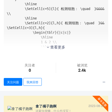
         \hline 

         \SetCell[c=5]{l}{ 检测细胞： \quad  }&&&& 
\\ 

         \hline

         \SetCell[c=2]{l,h}{ 检测细胞： \quad  }&&
\SetCell[c=3]{l,h}{ 

             \begin{tblr}{|c|c|}

                 \hline

                 1 & 2 \\

查看更多
                 \hline

                 3 & 4 \\

                 \hline

              \end{tblr}

关注者
被浏览
         }&& \\

0
2.4k
         \hline 

     \end{tblr}

关注问题
我来回答
可以看到，在没有嵌套表格时，"l,h"参数正常发挥作用，但当单
元格内嵌套表格时，"l,h"参数失效，准确的说应该是”h“参数失
效。
拿了橘子跑啊
2023-08-30
这家伙很懒，什么也没写！