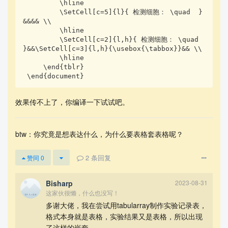
         \hline 

         \SetCell[c=5]{l}{ 检测细胞： \quad  }
&&&& \\ 

         \hline

         \SetCell[c=2]{l,h}{ 检测细胞： \quad  
}&&\SetCell[c=3]{l,h}{\usebox{\tabbox}}&& \\

         \hline 

     \end{tblr}

 \end{document}
效果传不上了，你编译一下试试吧。
btw：你究竟是想表达什么，为什么要表格套表格呢？
2
条回复
赞同
0
Bisharp
2023-08-31
这家伙很懒，什么也没写！
多谢大佬，我在尝试用tabularray制作实验记录表，
格式本身就是表格，实验结果又是表格，所以出现
了这样的嵌套