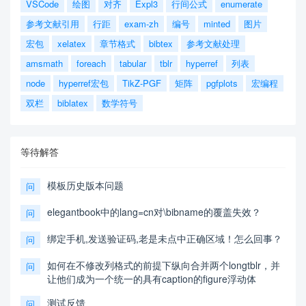
VSCode
绘图
对齐
Expl3
行间公式
enumerate
参考文献引用
行距
exam-zh
编号
minted
图片
宏包
xelatex
章节格式
bibtex
参考文献处理
amsmath
foreach
tabular
tblr
hyperref
列表
node
hyperref宏包
TikZ-PGF
矩阵
pgfplots
宏编程
双栏
biblatex
数学符号
等待解答
模板历史版本问题
问
elegantbook中的lang=cn对\bibname的覆盖失效？
问
绑定手机,发送验证码,老是未点中正确区域！怎么回事？
问
如何在不修改列格式的前提下纵向合并两个longtblr，并
问
让他们成为一个统一的具有caption的figure浮动体
测试反馈
问