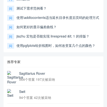
测试下需求范例看？
问
使用\addtocontents适当延长目录长度后页码的处理方式
问
如何更好的显示偏差曲线？
问
jiazhu 宏包是否能实现 linespread &lt; 1 的排版？
问
使用pgfplots绘折线图时，如何改变某几个点的颜色？
问
推荐专家
Sagittarius Rover
564个答案 197次被采纳
Swit
94个答案 42次被采纳