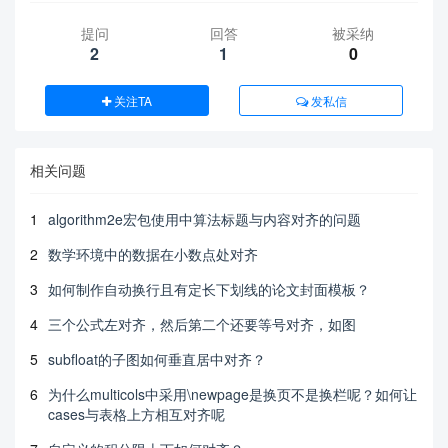
提问
回答
被采纳
2
1
0
关注TA
发私信
相关问题
1
algorithm2e宏包使用中算法标题与内容对齐的问题
2
数学环境中的数据在小数点处对齐
3
如何制作自动换行且有定长下划线的论文封面模板？
4
三个公式左对齐，然后第二个还要等号对齐，如图
5
subfloat的子图如何垂直居中对齐？
6
为什么multicols中采用\newpage是换页不是换栏呢？如何让
cases与表格上方相互对齐呢