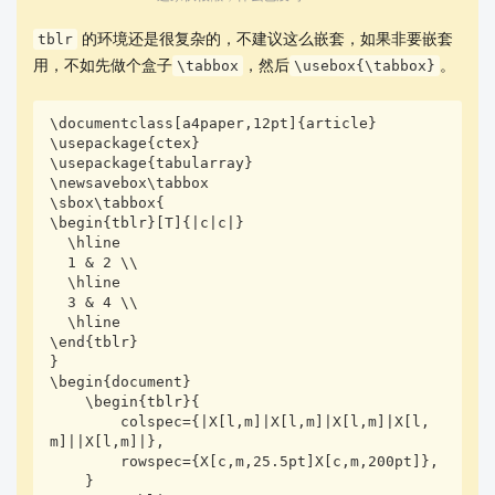
的环境还是很复杂的，不建议这么嵌套，如果非要嵌套
tblr
用，不如先做个盒子
，然后
。
\tabbox
\usebox{\tabbox}
\documentclass[a4paper,12pt]{article}

\usepackage{ctex}

\usepackage{tabularray}

\newsavebox\tabbox

\sbox\tabbox{

\begin{tblr}[T]{|c|c|}

  \hline

  1 & 2 \\

  \hline

  3 & 4 \\

  \hline

\end{tblr}

}

\begin{document}

    \begin{tblr}{

        colspec={|X[l,m]|X[l,m]|X[l,m]|X[l,
m]||X[l,m]|}, 

        rowspec={X[c,m,25.5pt]X[c,m,200pt]},

    }
