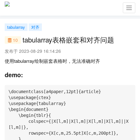
Toggl
navig
tabularray
对齐
tabularray表格嵌套和对齐问题
10
发布于 2023-08-29 16:14:26
使用tabularray绘制嵌套表格时，无法准确对齐
demo:
\documentclass[a4paper,12pt]{article}

\usepackage{ctex}

\usepackage{tabularray}

\begin{document}

    \begin{tblr}{

        colspec={|X[l,m]|X[l,m]|X[l,m]|X[l,m]||X
[l,m]|}, 

        rowspec={X[c,m,25.5pt]X[c,m,200pt]},

    }
