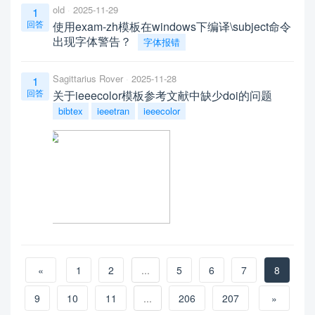
old
2025-11-29
1
回答
使用exam-zh模板在windows下编译\subject命令
出现字体警告？
字体报错
Sagittarius Rover
2025-11-28
1
回答
关于ieeecolor模板参考文献中缺少doi的问题
bibtex
ieeetran
ieeecolor
«
1
2
...
5
6
7
8
9
10
11
...
206
207
»