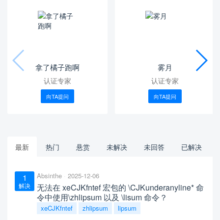
拿了橘子跑啊
雾月
认证专家
认证专家
向TA提问
向TA提问
最新
热门
悬赏
未解决
未回答
已解决
Absinthe
2025-12-06
1
解决
无法在 xeCJKfntef 宏包的 \CJKunderanyline* 命
令中使用\zhlipsum 以及 \lisum 命令？
xeCJKfntef
zhlipsum
lipsum