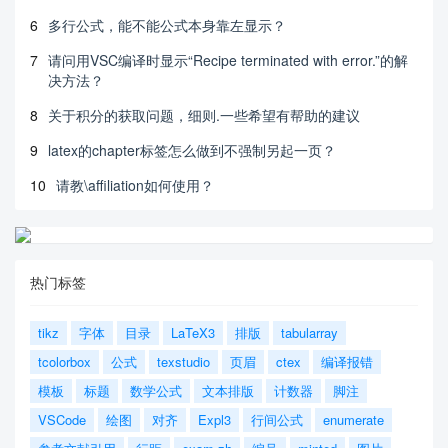
6
多行公式，能不能公式本身靠左显示？
7
请问用VSC编译时显示“Recipe terminated with error.”的解
决方法？
8
关于积分的获取问题，细则.一些希望有帮助的建议
9
latex的chapter标签怎么做到不强制另起一页？
10
请教\affiliation如何使用？
热门标签
tikz
字体
目录
LaTeX3
排版
tabularray
tcolorbox
公式
texstudio
页眉
ctex
编译报错
模板
标题
数学公式
文本排版
计数器
脚注
VSCode
绘图
对齐
Expl3
行间公式
enumerate