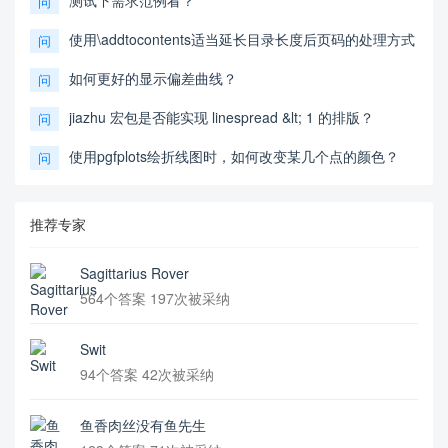
问
使用\addtocontents适当延长目录长度后页码的处理方式
问
如何更好的显示偏差曲线？
问
jiazhu 宏包是否能实现 linespread &lt; 1 的排版？
问
使用pgfplots绘折线图时，如何改变某几个点的颜色？
问
推荐专家
Sagittarius Rover
564个答案 197次被采纳
Swit
94个答案 42次被采纳
鱼香肉丝没有鱼先生