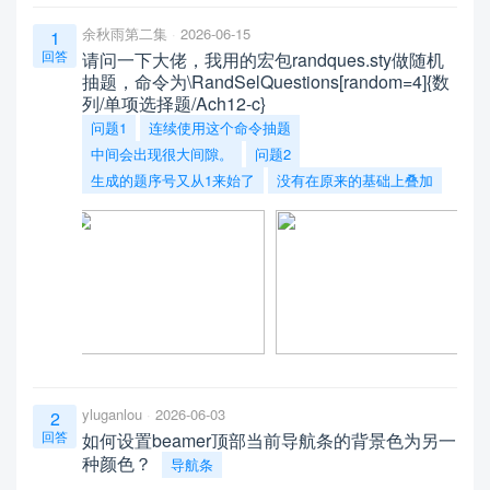
余秋雨第二集
2026-06-15
1
回答
请问一下大佬，我用的宏包randques.sty做随机
抽题，命令为\RandSelQuestions[random=4]{数
列/单项选择题/Ach12-c}
问题1
连续使用这个命令抽题
中间会出现很大间隙。
问题2
生成的题序号又从1来始了
没有在原来的基础上叠加
yluganlou
2026-06-03
2
回答
如何设置beamer顶部当前导航条的背景色为另一
种颜色？
导航条