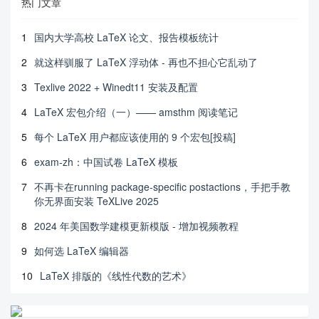
热门文章
1
国内大学高校 LaTeX 论文、报告模板统计
2
就这样驯服了 LaTeX 浮动体 - 再也不担心它乱动了
3
Texlive 2022 + Winedt11 安装及配置
4
LaTeX 宏包介绍（一）—— amsthm 阅读笔记
5
每个 LaTeX 用户都应该使用的 9 个宏包[投稿]
6
exam-zh：中国试卷 LaTeX 模板
7
不再卡在running package-specific postactions，手把手教
你无界面安装 TeXLive 2025
8
2024 年美国数学建模更新模版 - 增加视频教程
9
如何选 LaTeX 编辑器
10
LaTeX 排版的《线性代数的艺术》