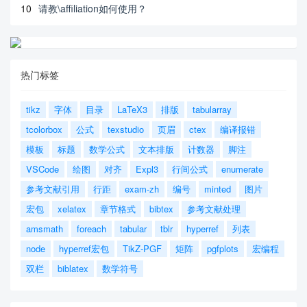
10
请教\affiliation如何使用？
热门标签
tikz
字体
目录
LaTeX3
排版
tabularray
tcolorbox
公式
texstudio
页眉
ctex
编译报错
模板
标题
数学公式
文本排版
计数器
脚注
VSCode
绘图
对齐
Expl3
行间公式
enumerate
参考文献引用
行距
exam-zh
编号
minted
图片
宏包
xelatex
章节格式
bibtex
参考文献处理
amsmath
foreach
tabular
tblr
hyperref
列表
node
hyperref宏包
TikZ-PGF
矩阵
pgfplots
宏编程
双栏
biblatex
数学符号