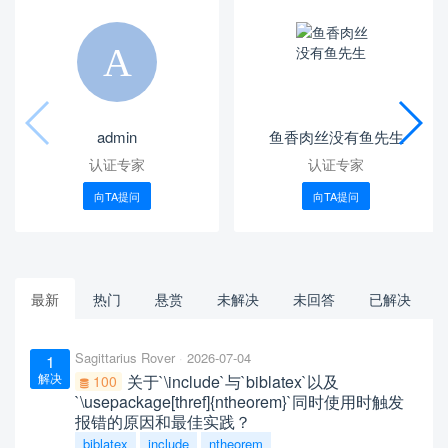
admin
鱼香肉丝没有鱼先生
认证专家
认证专家
向TA提问
向TA提问
最新
热门
悬赏
未解决
未回答
已解决
Sagittarius Rover
2026-07-04
1
解决
关于`\include`与`biblatex`以及
100
`\usepackage[thref]{ntheorem}`同时使用时触发
报错的原因和最佳实践？
biblatex
include
ntheorem