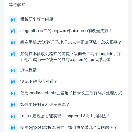
等待解答
模板历史版本问题
问
elegantbook中的lang=cn对\bibname的覆盖失效？
问
绑定手机,发送验证码,老是未点中正确区域！怎么回事？
问
如何在不修改列格式的前提下纵向合并两个longtblr，并
问
让他们成为一个统一的具有caption的figure浮动体
测试反馈
问
测试下需求范例看？
问
使用\addtocontents适当延长目录长度后页码的处理方式
问
如何更好的显示偏差曲线？
问
jiazhu 宏包是否能实现 linespread &lt; 1 的排版？
问
使用pgfplots绘折线图时，如何改变某几个点的颜色？
问