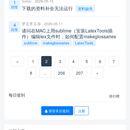
Solon
2026-05-15
1
回答
下载的资料补全无法运行
资料缺失
梦见李玉湖
2026-05-11
4
回答
请问在MAC上用sublime（安装LatexTools插
件）编辑tex文件时，如何配置makeglossaries
sublime
makeglossaries
LatexTools
«
1
2
3
4
5
6
7
8
...
206
207
»
每日签到
排行榜
请登录后签到
注册