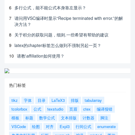
6
多行公式，能不能公式本身靠左显示？
7
请问用VSC编译时显示“Recipe terminated with error.”的解
决方法？
8
关于积分的获取问题，细则.一些希望有帮助的建议
9
latex的chapter标签怎么做到不强制另起一页？
10
请教\affiliation如何使用？
热门标签
tikz
字体
目录
LaTeX3
排版
tabularray
tcolorbox
公式
texstudio
页眉
ctex
编译报错
模板
标题
数学公式
文本排版
计数器
脚注
VSCode
绘图
对齐
Expl3
行间公式
enumerate