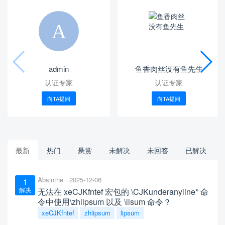
admin
鱼香肉丝没有鱼先生
认证专家
认证专家
向TA提问
向TA提问
最新
热门
悬赏
未解决
未回答
已解决
Absinthe
2025-12-06
1
解决
无法在 xeCJKfntef 宏包的 \CJKunderanyline* 命
令中使用\zhlipsum 以及 \lisum 命令？
xeCJKfntef
zhlipsum
lipsum