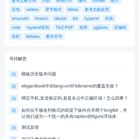
参考文献引用
行距
exam-zh
编号
minted
图片
宏包
xelatex
章节格式
bibtex
参考文献处理
amsmath
foreach
tabular
tblr
hyperref
列表
node
hyperref宏包
TikZ-PGF
矩阵
pgfplots
宏编程
双栏
biblatex
数学符号
等待解答
模板历史版本问题
问
elegantbook中的lang=cn对\bibname的覆盖失效？
问
绑定手机,发送验证码,老是未点中正确区域！怎么回事？
问
如何在不修改列格式的前提下纵向合并两个longtblr，并
问
让他们成为一个统一的具有caption的figure浮动体
测试反馈
问
测试下需求范例看？