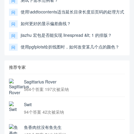
问
使用\addtocontents适当延长目录长度后页码的处理方式
问
如何更好的显示偏差曲线？
问
jiazhu 宏包是否能实现 linespread &lt; 1 的排版？
问
使用pgfplots绘折线图时，如何改变某几个点的颜色？
问
推荐专家
Sagittarius Rover
564个答案 197次被采纳
Swit
94个答案 42次被采纳
鱼香肉丝没有鱼先生