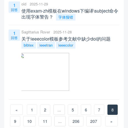
old
2025-11-29
1
回答
使用exam-zh模板在windows下编译\subject命令
出现字体警告？
字体报错
Sagittarius Rover
2025-11-28
1
回答
关于ieeecolor模板参考文献中缺少doi的问题
bibtex
ieeetran
ieeecolor
«
1
2
...
5
6
7
8
9
10
11
...
206
207
»