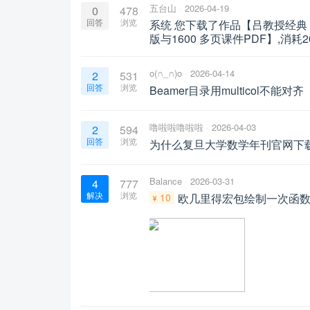
五台山
2026-04-19
0
478
回答
浏览
系统 您下载了作品【吕教授经典《
版与1600 多页课件PDF】,消耗
o(∩_∩)o
2026-04-14
2
531
回答
浏览
Beamer目录用multicol不能对齐
噜啦啦噜啦啦
2026-04-03
2
594
回答
浏览
为什么复旦大学数学年刊官网下载的
Balance
2026-03-31
4
777
解决
浏览
10
欧几里得宏包绘制一次函