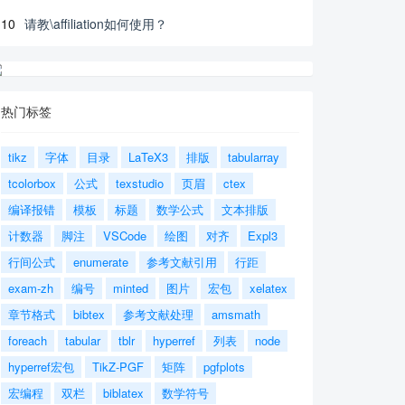
10
请教\affiliation如何使用？
热门标签
tikz
字体
目录
LaTeX3
排版
tabularray
tcolorbox
公式
texstudio
页眉
ctex
编译报错
模板
标题
数学公式
文本排版
计数器
脚注
VSCode
绘图
对齐
Expl3
行间公式
enumerate
参考文献引用
行距
exam-zh
编号
minted
图片
宏包
xelatex
章节格式
bibtex
参考文献处理
amsmath
foreach
tabular
tblr
hyperref
列表
node
hyperref宏包
TikZ-PGF
矩阵
pgfplots
宏编程
双栏
biblatex
数学符号