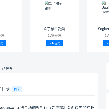
月
拿了橘子跑啊
Sagitt
专家
认证专家
认
提问
向TA提问
向
已解决
了目录
目录
Impedance` 无法自动调整断行点导致超出页面边界的神必