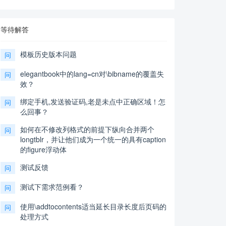
等待解答
模板历史版本问题
问
elegantbook中的lang=cn对\bibname的覆盖失
问
效？
绑定手机,发送验证码,老是未点中正确区域！怎
问
么回事？
如何在不修改列格式的前提下纵向合并两个
问
longtblr，并让他们成为一个统一的具有caption
的figure浮动体
测试反馈
问
测试下需求范例看？
问
使用\addtocontents适当延长目录长度后页码的
问
处理方式