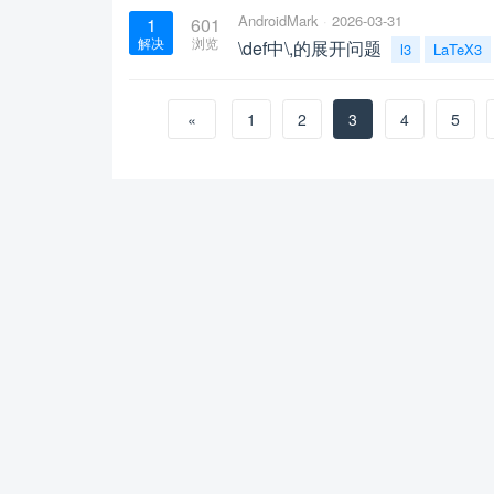
AndroidMark
2026-03-31
1
601
解决
浏览
\def中\,的展开问题
l3
LaTeX3
«
1
2
3
4
5