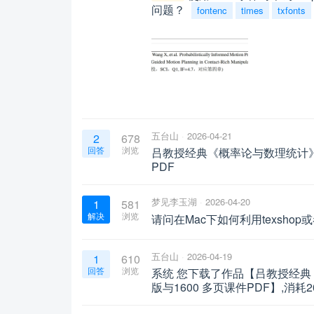
问题？
fontenc
times
txfonts
五台山
2026-04-21
2
678
回答
浏览
吕教授经典《概率论与数理统计》、
PDF
梦见李玉湖
2026-04-20
1
581
解决
浏览
请问在Mac下如何利用texshop或
五台山
2026-04-19
1
610
回答
浏览
系统 您下载了作品【吕教授经典《
版与1600 多页课件PDF】,消耗