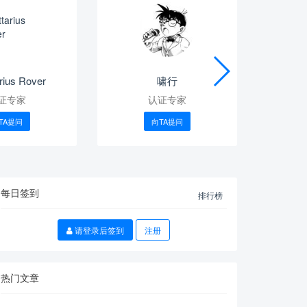
arius Rover
啸行
鱼香
证专家
认证专家
TA提问
向TA提问
每日签到
排行榜
请登录后签到
注册
热门文章