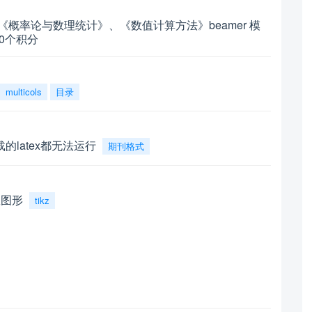
概率论与数理统计》、《数值计算方法》beamer 模
20个积分
multicols
目录
latex都无法运行
期刊格式
数图形
tikz