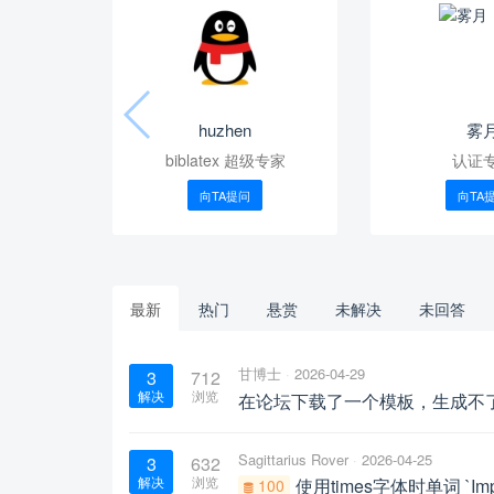
huzhen
雾
biblatex 超级专家
认证
向TA提问
向TA
最新
热门
悬赏
未解决
未回答
甘博士
2026-04-29
3
712
解决
浏览
在论坛下载了一个模板，生成不
Sagittarius Rover
2026-04-25
3
632
解决
浏览
使用times字体时单词 `
100