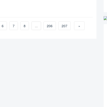
6
7
8
...
206
207
»