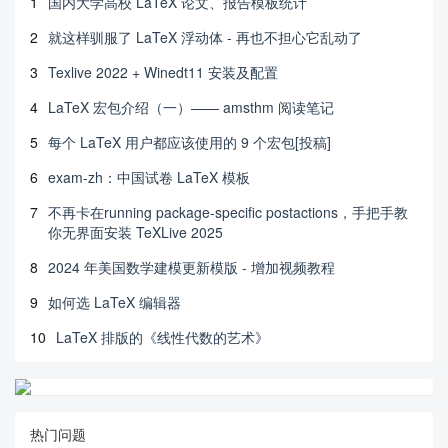
1
国内大学高校 LaTeX 论文、报告模板统计
2
就这样驯服了 LaTeX 浮动体 - 再也不担心它乱动了
3
Texlive 2022 + Winedt11 安装及配置
4
LaTeX 宏包介绍（一）—— amsthm 阅读笔记
5
每个 LaTeX 用户都应该使用的 9 个宏包[投稿]
6
exam-zh：中国试卷 LaTeX 模板
7
不再卡在running package-specific postactions，手把手教
你无界面安装 TeXLive 2025
8
2024 年美国数学建模更新模版 - 增加视频教程
9
如何选 LaTeX 编辑器
10
LaTeX 排版的《线性代数的艺术》
热门问题