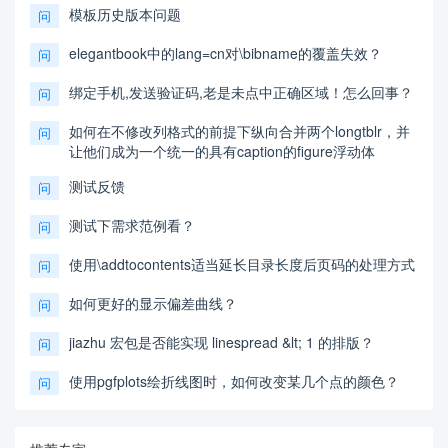
模板历史版本问题
问
elegantbook中的lang=cn对\bibname的覆盖失效？
问
绑定手机,发送验证码,老是未点中正确区域！怎么回事？
问
如何在不修改列格式的前提下纵向合并两个longtblr，并
问
让他们成为一个统一的具有caption的figure浮动体
测试反馈
问
测试下需求范例看？
问
使用\addtocontents适当延长目录长度后页码的处理方式
问
如何更好的显示偏差曲线？
问
jiazhu 宏包是否能实现 linespread &lt; 1 的排版？
问
使用pgfplots绘折线图时，如何改变某几个点的颜色？
问