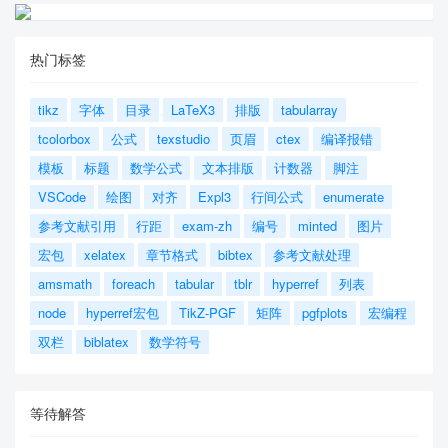
热门标签
tikz
字体
目录
LaTeX3
排版
tabularray
tcolorbox
公式
texstudio
页眉
ctex
编译报错
模板
标题
数学公式
文本排版
计数器
脚注
VSCode
绘图
对齐
Expl3
行间公式
enumerate
参考文献引用
行距
exam-zh
编号
minted
图片
宏包
xelatex
章节格式
bibtex
参考文献处理
amsmath
foreach
tabular
tblr
hyperref
列表
node
hyperref宏包
TikZ-PGF
矩阵
pgfplots
宏编程
双栏
biblatex
数学符号
等待解答