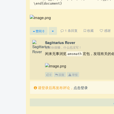
\end{document}
1
条回复
收藏
感谢
赞同
0
Sagittarius Rover
这家伙很懒，什么也没写！
闲来无事浏览
宏包，发现有关的命
amsmath
0
回复
举报
请登录后再发布评论，
点击登录