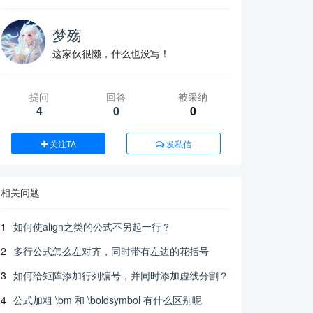
梦殇
这家伙很懒，什么也没写！
提问
回答
被采纳
4
0
0
关注TA
发私信
相关问题
1
如何使align之类的公式不另起一行？
2
多行公式怎么左对齐，同时带有左边的花括号
3
如何给矩阵添加行列编号，并同时添加虚线分割？
4
公式加粗 \bm 和 \boldsymbol 有什么区别呢