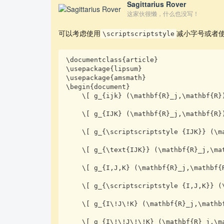
Sagittarius Rover
这家伙很懒，什么也没写！
可以考虑使用
减小字号或者
\scriptscriptstyle
\documentclass{article}

\usepackage{lipsum}

\usepackage{amsmath}

\begin{document}

    \[ g_{ijk} (\mathbf{R}_j,\mathbf{R}) \]

    \[ g_{IJK} (\mathbf{R}_j,\mathbf{R}) \]

    \[ g_{\scriptscriptstyle {IJK}} (\mathbf{R}_j,\mathbf{R}) \]

    \[ g_{\text{IJK}} (\mathbf{R}_j,\mathbf{R}) \]

    \[ g_{I,J,K} (\mathbf{R}_j,\mathbf{R}) \]

    \[ g_{\scriptscriptstyle {I,J,K}} (\mathbf{R}_j,\mathbf{R}) \]

    \[ g_{I\!J\!K} (\mathbf{R}_j,\mathbf{R}) \]

    \[ g_{I\!\!J\!\!K} (\mathbf{R}_j,\mathbf{R}) \]
