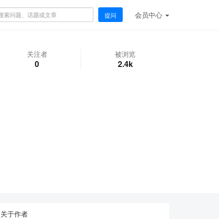
会员
中心
提问
关注者
被浏览
0
2.4k
关于作者