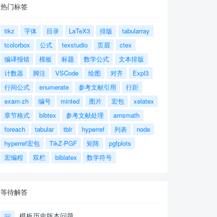
热门标签
tikz
字体
目录
LaTeX3
排版
tabularray
tcolorbox
公式
texstudio
页眉
ctex
编译报错
模板
标题
数学公式
文本排版
计数器
脚注
VSCode
绘图
对齐
Expl3
行间公式
enumerate
参考文献引用
行距
exam-zh
编号
minted
图片
宏包
xelatex
章节格式
bibtex
参考文献处理
amsmath
foreach
tabular
tblr
hyperref
列表
node
hyperref宏包
TikZ-PGF
矩阵
pgfplots
宏编程
双栏
biblatex
数学符号
等待解答
模板历史版本问题
问