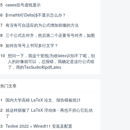
5
cases括号虚线显示
6
$\mathbf{\Delta}$不显示怎么办？
7
有没有可自适应的为公式增加前缀的方法
8
三个公式左对齐，然后第二个还要等号对齐，如图
9
如何在等号上书写多行文字？
10
想问一下，我这个竖线|为啥latex识别不了呢，别
人的好像就可以 ，总报错，我确定是这行公式错
了，用的TexSudio和pdfLatex
热门文章
1
国内大学高校 LaTeX 论文、报告模板统计
2
就这样驯服了 LaTeX 浮动体 - 再也不担心它乱动
了
3
Texlive 2022 + Winedt11 安装及配置