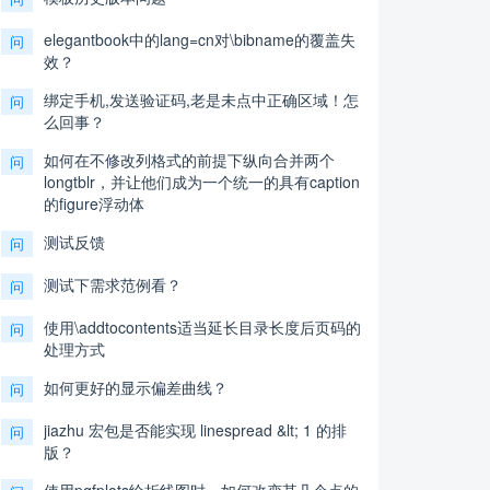
elegantbook中的lang=cn对\bibname的覆盖失
问
效？
绑定手机,发送验证码,老是未点中正确区域！怎
问
么回事？
如何在不修改列格式的前提下纵向合并两个
问
longtblr，并让他们成为一个统一的具有caption
的figure浮动体
测试反馈
问
测试下需求范例看？
问
使用\addtocontents适当延长目录长度后页码的
问
处理方式
如何更好的显示偏差曲线？
问
jiazhu 宏包是否能实现 linespread &lt; 1 的排
问
版？