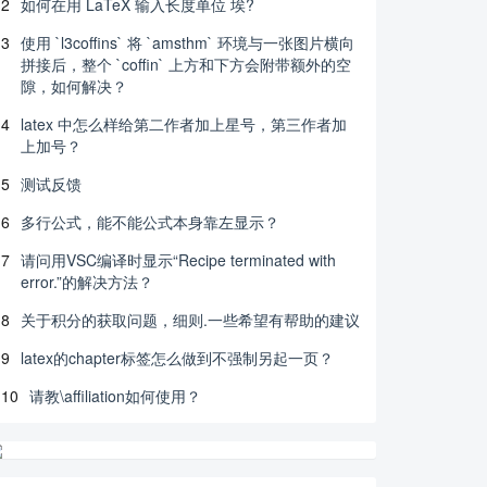
2
如何在用 LaTeX 输入长度单位 埃?
3
使用 `l3coffins` 将 `amsthm` 环境与一张图片横向
拼接后，整个 `coffin` 上方和下方会附带额外的空
隙，如何解决？
4
latex 中怎么样给第二作者加上星号，第三作者加
上加号？
5
测试反馈
6
多行公式，能不能公式本身靠左显示？
7
请问用VSC编译时显示“Recipe terminated with
error.”的解决方法？
8
关于积分的获取问题，细则.一些希望有帮助的建议
9
latex的chapter标签怎么做到不强制另起一页？
10
请教\affiliation如何使用？