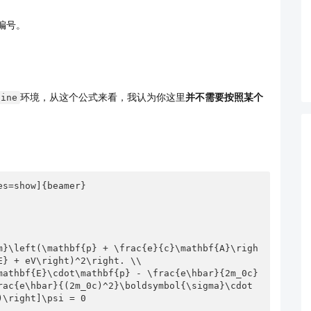
编号。
环境，从这个公式来看，我认为你这里
并不需要按照某个
line
s=show]{beamer}

} + eV\right)^2\right. \\

rac{e\hbar}{(2m_0c)^2}\boldsymbol{\sigma}\cdot
\right]\psi = 0
