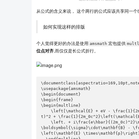
从公式的含义来说， 这个两行的公式应该共享同一个
如何实现这样的排版
个人觉得更好的办法是使用
宏包提供
amsmath
mult
位点对齐
,而仅仅是长公式折行。
\documentclass[aspectratio=169,10pt,note
\usepackage{amsmath}

\begin{document}

\begin{frame}

\begin{multline}

    \left[\mathcal{E} + eV - \frac{1}{2m}\left(\mathbf{p} + \frac{e}{c}\mathbf{A}\righ
t)^2 + \frac{1}{2m_0c^2}\left(\mathcal{E
    \left. + i\frac{e\hbar}{(2m_0c)^2}\mathbf{E}\cdot\mathbf{p} - \frac{e\hbar}{2m_0c}
\boldsymbol{\sigma}\cdot\mathbf{B} - \f
\left(\mathbf{E} \times\mathbf{p}\right)
  \end{multline}
