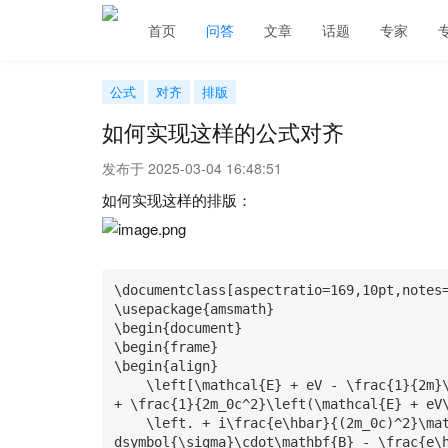
首页
问答
文章
话题
专家
公式
对齐
排版
如何实现这样的公式对齐
发布于 2025-03-04 16:48:51
如何实现这样的排版：
\documentclass[aspectratio=169,10pt,notes=
\usepackage{amsmath}

\begin{document}

\begin{frame}

\begin{align}

    \left[\mathcal{E} + eV - \frac{1}{2m}\left(\mathbf{p} + \frac{e}{c}\mathbf{A}\right)^2 
+ \frac{1}{2m_0c^2}\left(\mathcal{E} + eV\
    \left. + i\frac{e\hbar}{(2m_0c)^2}\mathbf{E}\cdot\mathbf{p} - \frac{e\hbar}{2m_0c}\bol
dsymbol{\sigma}\cdot\mathbf{B} - \frac{e\