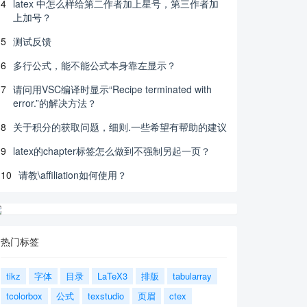
4
latex 中怎么样给第二作者加上星号，第三作者加
上加号？
5
测试反馈
6
多行公式，能不能公式本身靠左显示？
7
请问用VSC编译时显示“Recipe terminated with
error.”的解决方法？
8
关于积分的获取问题，细则.一些希望有帮助的建议
9
latex的chapter标签怎么做到不强制另起一页？
10
请教\affiliation如何使用？
热门标签
tikz
字体
目录
LaTeX3
排版
tabularray
tcolorbox
公式
texstudio
页眉
ctex