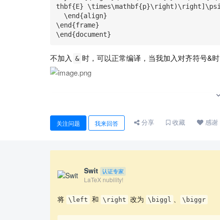
thbf{E} \times\mathbf{p}\right)\right]\psi
  \end{align}

\end{frame}

\end{document}
不加入
时，可以正常编译，当我加入对齐符号&时，l
&
\left[\mathcal{E} + & eV - \frac{1}{2m}\le
\frac{1}{2m_0c^2}\left(\mathcal{E} + eV\ri
    \left. & + i\frac{e\hbar}{(2m_0c)^2}\mathbf{E}\cdot\mathbf{p} - \frac{e\hbar}{2m_0c}\b
分享
收藏
感谢
关注问题
我来回答
oldsymbol{\sigma}\cdot\mathbf{B} - \frac{
(\mathbf{E} \times\mathbf{p}\right)\right
! Extra }, or forgotten \right.

Swit
认证专家
<template> }

LaTeX nubility!
            $}\ifmeasuring@ \savefieldlength@ \fi \set@field \endtemplate 

l.9 \end{frame}
将
和
改为
、
\left
\right
\biggl
\biggr