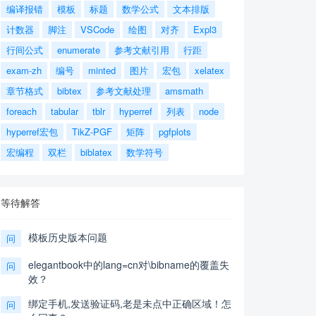
编译报错
模板
标题
数学公式
文本排版
计数器
脚注
VSCode
绘图
对齐
Expl3
行间公式
enumerate
参考文献引用
行距
exam-zh
编号
minted
图片
宏包
xelatex
章节格式
bibtex
参考文献处理
amsmath
foreach
tabular
tblr
hyperref
列表
node
hyperref宏包
TikZ-PGF
矩阵
pgfplots
宏编程
双栏
biblatex
数学符号
等待解答
模板历史版本问题
问
elegantbook中的lang=cn对\bibname的覆盖失
问
效？
绑定手机,发送验证码,老是未点中正确区域！怎
问