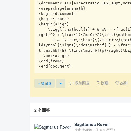
\documentclass[aspectratio=169,10pt,note
\usepackage{amsmath}

\begin{document}

\begin{frame}

\begin{align}

    \biggl[\mathcal{E} + & eV - \frac{1}{2m}\left(\mathbf{p} + \frac{e}{c}\mathbf{A}\r
ight)^2 + \frac{1}{2m_0c^2}\left(\mathca
      + & i\frac{e\hbar}{(2m_0c)^2}\mathbf{E}\cdot\mathbf{p} - \frac{e\hbar}{2m_0c}\bo
ldsymbol{\sigma}\cdot\mathbf{B} - \frac
t(\mathbf{E} \times\mathbf{p}\right)\big
  \end{align}

\end{frame}

\end{document}
添加回复
收藏
感谢
赞同
0
2
个回答
Sagittarius Rover
这家伙很懒，什么也没写！