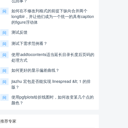
么回事？
如何在不修改列格式的前提下纵向合并两个
问
longtblr，并让他们成为一个统一的具有caption
的figure浮动体
测试反馈
问
测试下需求范例看？
问
使用\addtocontents适当延长目录长度后页码的
问
处理方式
如何更好的显示偏差曲线？
问
jiazhu 宏包是否能实现 linespread &lt; 1 的排
问
版？
使用pgfplots绘折线图时，如何改变某几个点的
问
颜色？
推荐专家