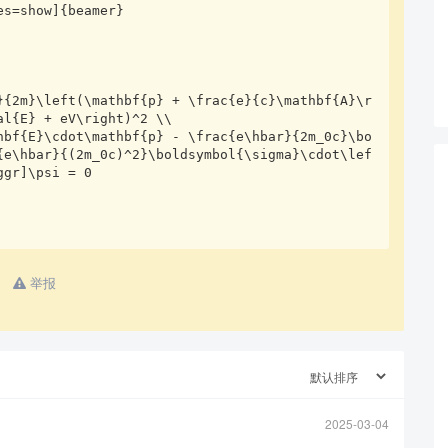
s=show]{beamer}

l{E} + eV\right)^2 \\ 

{e\hbar}{(2m_0c)^2}\boldsymbol{\sigma}\cdot\lef
gr]\psi = 0

举报
2025-03-04