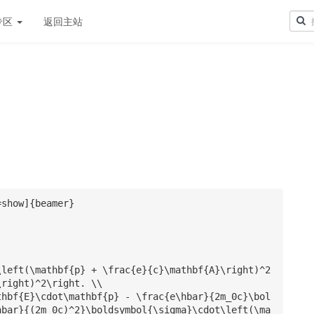
专区
返回主站
show]{beamer}

right)^2\right. \\ 

hbar}{(2m_0c)^2}\boldsymbol{\sigma}\cdot\left(\ma