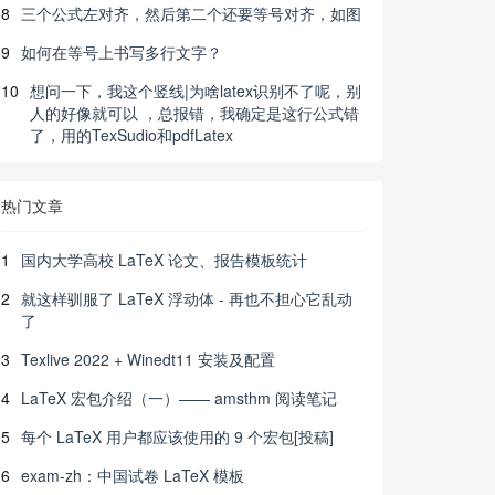
8
三个公式左对齐，然后第二个还要等号对齐，如图
9
如何在等号上书写多行文字？
10
想问一下，我这个竖线|为啥latex识别不了呢，别
人的好像就可以 ，总报错，我确定是这行公式错
了，用的TexSudio和pdfLatex
热门文章
1
国内大学高校 LaTeX 论文、报告模板统计
2
就这样驯服了 LaTeX 浮动体 - 再也不担心它乱动
了
3
Texlive 2022 + Winedt11 安装及配置
4
LaTeX 宏包介绍（一）—— amsthm 阅读笔记
5
每个 LaTeX 用户都应该使用的 9 个宏包[投稿]
6
exam-zh：中国试卷 LaTeX 模板