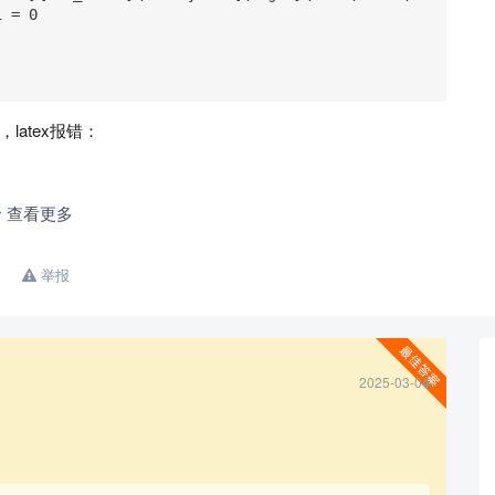
 = 0

atex报错：
查看更多
ft(\mathbf{p} + \frac{e}{c}\mathbf{A}\right)^2 + 
ght)^2\right. \\ 

举报
e\hbar}{(2m_0c)^2}\boldsymbol{\sigma}\cdot\left
]\psi = 0
2025-03-04