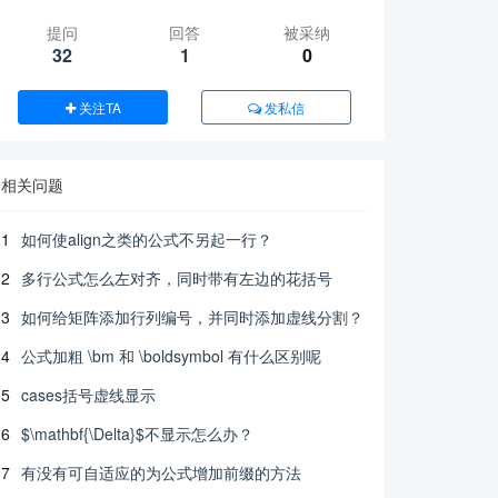
提问
回答
被采纳
32
1
0
关注TA
发私信
相关问题
1
如何使align之类的公式不另起一行？
2
多行公式怎么左对齐，同时带有左边的花括号
3
如何给矩阵添加行列编号，并同时添加虚线分割？
4
公式加粗 \bm 和 \boldsymbol 有什么区别呢
5
cases括号虚线显示
6
$\mathbf{\Delta}$不显示怎么办？
7
有没有可自适应的为公式增加前缀的方法