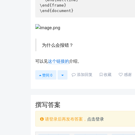
\end{frame}

\end{document}
为什么会报错？
可以见
这个链接的
介绍。
添加回复
收藏
感谢
赞同
0
撰写答案
请登录后再发布答案，
点击登录