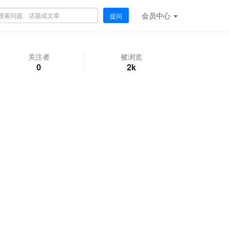
会员
中心
提问
关注者
被浏览
0
2k