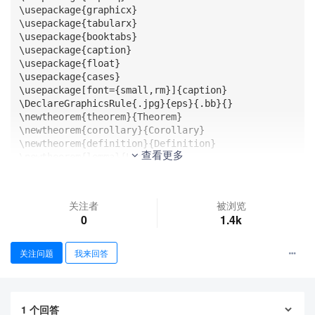
\usepackage{graphicx}

\usepackage{tabularx}

\usepackage{booktabs}

\usepackage{caption}

\usepackage{float}

\usepackage{cases}

\usepackage[font={small,rm}]{caption}

\DeclareGraphicsRule{.jpg}{eps}{.bb}{}

\newtheorem{theorem}{Theorem}

\newtheorem{corollary}{Corollary}

\newtheorem{definition}{Definition}

查看更多
\newtheorem{lemma}{Lemma}

\newtheorem{proposition}{Proposition}

\newtheorem{algorithm}{Algorithm}

\newtheorem{assumption}{Assumption}

关注者
被浏览
\newtheorem{remark}{Remark}

0
1.4k
\renewcommand{\baselinestretch}{1.0}

\allowdisplaybreaks

关注问题
我来回答
\begin{document}

\begin{subequations}\label{op1}

\begin{empheq}

1
个回答