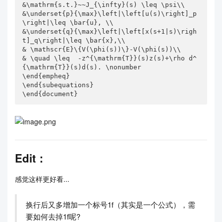
&\mathrm{s.t.}~~J_{\infty}(s) \leq \psi\\

&\underset{p}{\max}\left|\left[u(s)\right]_p
\right|\leq \bar{u}, \\

&\underset{q}{\max}\left|\left[x(s+1|s)\righ
t]_q\right|\leq \bar{x},\\                                     

& \mathscr{E}\{V(\phi(s))\}-V(\phi(s))\\

& \quad \leq  -z^{\mathrm{T}}(s)z(s)+\rho d^
{\mathrm{T}}(s)d(s). \nonumber

\end{empheq}

\end{subequations}

\end{document}
Edit：
感觉这样更好看...
换行后又多增加一个标号1f（其实是一个公式），需
要如何去掉1f呢?