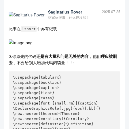
[left={\textbf{OP1}:\empheqlbrace}]{align}

&\underset{u}{\min}~ \psi                        
Sagittarius Rover
2025-07-25
\label{op51}\\

这家伙很懒，什么也没写！
&\mathrm{s.t.}~~J_{\infty}(s) \leq \psi             
\label{op52}\\

此事在
中亦有记载
&\underset{p}{\max}\left|\left[u(s)\right]_p\righ
lshort
t|\leq \bar{u},     \label{op53} \\

&\underset{q}{\max}\left|\left[x(s+1|s)\right]_q
\right|\leq \bar{x},  \label{op54}\\                                     

& \mathscr{E}\{V(\phi(s))\}-V(\phi(s))\\     \lab
el{op55}

0.你原先的代码
还是有大量和问题无关的内容
，他们
理应被删
& \leq  -z^{\mathrm{T}}(s)z(s)+\rho d^{\mathrm
去
，不要给别人增加代码阅读量！！:
{T}}(s)d(s).

\end{empheq}

\end{subequations}

\usepackage{tabularx}

\usepackage{booktabs}

\usepackage{caption}

\end{document}
\usepackage{float}

\usepackage{cases}

最后两行其实是同一个公式，想要去掉
.
1f
\usepackage[font={small,rm}]{caption}

\DeclareGraphicsRule{.jpg}{eps}{.bb}{}

\newtheorem{theorem}{Theorem}

\newtheorem{corollary}{Corollary}

\newtheorem{definition}{Definition}
