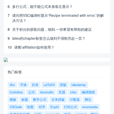
6
多行公式，能不能公式本身靠左显示？
7
请问用VSC编译时显示“Recipe terminated with error.”的解
决方法？
8
关于积分的获取问题，细则.一些希望有帮助的建议
9
latex的chapter标签怎么做到不强制另起一页？
10
请教\affiliation如何使用？
热门标签
tikz
字体
目录
LaTeX3
排版
tabularray
tcolorbox
公式
texstudio
页眉
ctex
编译报错
模板
标题
数学公式
文本排版
计数器
脚注
VSCode
绘图
对齐
Expl3
行间公式
enumerate