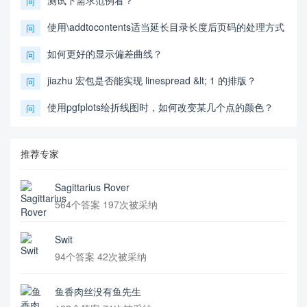
测试下需求范例看？
问
使用\addtocontents适当延长目录长度后页码的处理方式
问
如何更好的显示偏差曲线？
问
jiazhu 宏包是否能实现 linespread &lt; 1 的排版？
问
使用pgfplots绘折线图时，如何改变某几个点的颜色？
问
推荐专家
Sagittarius Rover
564个答案 197次被采纳
Swit
94个答案 42次被采纳
鱼香肉丝没有鱼先生