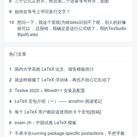
8
三个公式左对齐，然后第二个还要等号对齐，如图
9
如何在等号上书写多行文字？
10
想问一下，我这个竖线|为啥latex识别不了呢，别人的好像
就可以 ，总报错，我确定是这行公式错了，用的TexSudio
和pdfLatex
热门文章
1
国内大学高校 LaTeX 论文、报告模板统计
2
就这样驯服了 LaTeX 浮动体 - 再也不担心它乱动了
3
Texlive 2022 + Winedt11 安装及配置
4
LaTeX 宏包介绍（一）—— amsthm 阅读笔记
5
每个 LaTeX 用户都应该使用的 9 个宏包[投稿]
6
exam-zh：中国试卷 LaTeX 模板
7
不再卡在running package-specific postactions，手把手教