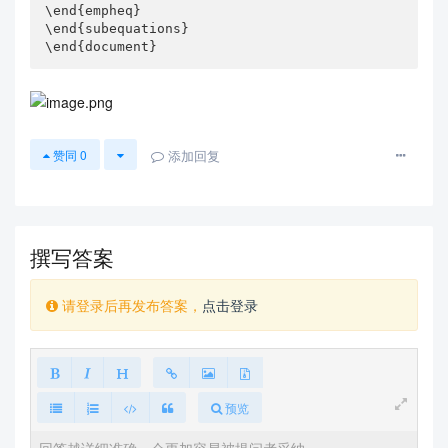
\end{empheq}

\end{subequations}

\end{document}
添加回复
赞同
0
撰写答案
请登录后再发布答案，
点击登录
预览