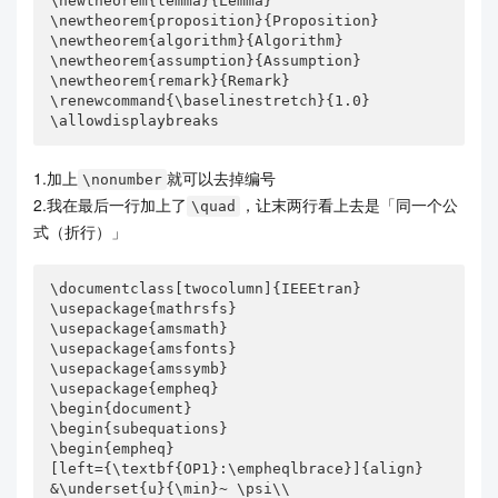
\newtheorem{lemma}{Lemma}

\newtheorem{proposition}{Proposition}

\newtheorem{algorithm}{Algorithm}

\newtheorem{assumption}{Assumption}

\newtheorem{remark}{Remark}

\renewcommand{\baselinestretch}{1.0}

\allowdisplaybreaks
1.加上
就可以去掉编号
\nonumber
2.我在最后一行加上了
，让末两行看上去是「同一个公
\quad
式（折行）」
\documentclass[twocolumn]{IEEEtran}

\usepackage{mathrsfs}

\usepackage{amsmath}

\usepackage{amsfonts}

\usepackage{amssymb}

\usepackage{empheq}

\begin{document}

\begin{subequations}

\begin{empheq}

[left={\textbf{OP1}:\empheqlbrace}]{align}

&\underset{u}{\min}~ \psi\\
