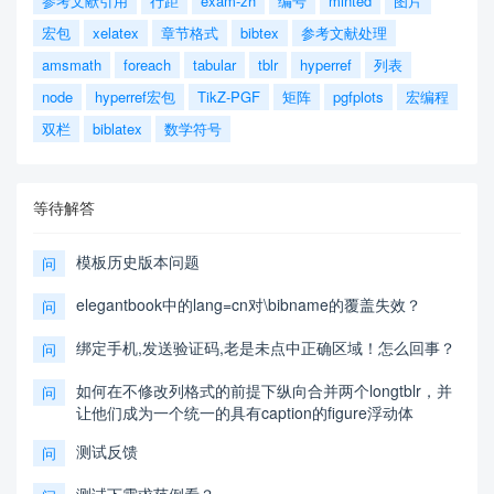
参考文献引用
行距
exam-zh
编号
minted
图片
宏包
xelatex
章节格式
bibtex
参考文献处理
amsmath
foreach
tabular
tblr
hyperref
列表
node
hyperref宏包
TikZ-PGF
矩阵
pgfplots
宏编程
双栏
biblatex
数学符号
等待解答
模板历史版本问题
问
elegantbook中的lang=cn对\bibname的覆盖失效？
问
绑定手机,发送验证码,老是未点中正确区域！怎么回事？
问
如何在不修改列格式的前提下纵向合并两个longtblr，并
问
让他们成为一个统一的具有caption的figure浮动体
测试反馈
问