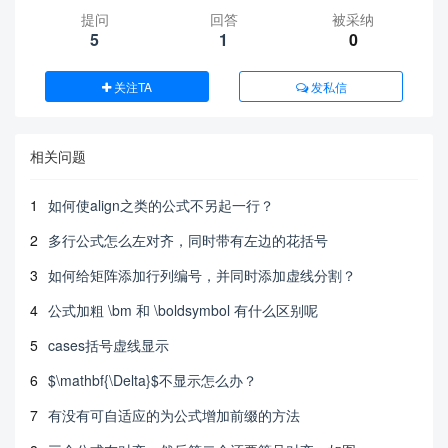
提问
回答
被采纳
5
1
0
关注TA
发私信
相关问题
1
如何使align之类的公式不另起一行？
2
多行公式怎么左对齐，同时带有左边的花括号
3
如何给矩阵添加行列编号，并同时添加虚线分割？
4
公式加粗 \bm 和 \boldsymbol 有什么区别呢
5
cases括号虚线显示
6
$\mathbf{\Delta}$不显示怎么办？
7
有没有可自适应的为公式增加前缀的方法