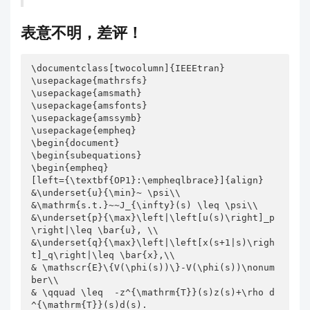
表意不明，差评！
\documentclass[twocolumn]{IEEEtran}

\usepackage{mathrsfs}

\usepackage{amsmath}

\usepackage{amsfonts}

\usepackage{amssymb}

\usepackage{empheq}

\begin{document}

\begin{subequations}

\begin{empheq}

[left={\textbf{OP1}:\empheqlbrace}]{align}

&\underset{u}{\min}~ \psi\\

&\mathrm{s.t.}~~J_{\infty}(s) \leq \psi\\

&\underset{p}{\max}\left|\left[u(s)\right]_p
\right|\leq \bar{u}, \\

&\underset{q}{\max}\left|\left[x(s+1|s)\righ
t]_q\right|\leq \bar{x},\\                                     

& \mathscr{E}\{V(\phi(s))\}-V(\phi(s))\nonum
ber\\

& \qquad \leq  -z^{\mathrm{T}}(s)z(s)+\rho d
^{\mathrm{T}}(s)d(s). 
