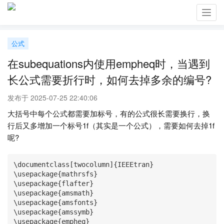
Toggl
navig
公式
在subequations内使用empheq时，当遇到
长公式需要折行时，如何去掉多余的编号?
发布于 2025-07-25 22:40:06
大括号中每个公式都需要加标号，有的公式很长需要换行，换
行后又多增加一个标号1f（其实是一个公式），需要如何去掉1f
呢?
\documentclass[twocolumn]{IEEEtran}

\usepackage{mathrsfs}

\usepackage{flafter}

\usepackage{amsmath}

\usepackage{amsfonts}

\usepackage{amssymb}

\usepackage{empheq}
