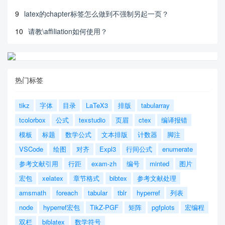
9
latex的chapter标签怎么做到不强制另起一页？
10
请教\affiliation如何使用？
热门标签
tikz
字体
目录
LaTeX3
排版
tabularray
tcolorbox
公式
texstudio
页眉
ctex
编译报错
模板
标题
数学公式
文本排版
计数器
脚注
VSCode
绘图
对齐
Expl3
行间公式
enumerate
参考文献引用
行距
exam-zh
编号
minted
图片
宏包
xelatex
章节格式
bibtex
参考文献处理
amsmath
foreach
tabular
tblr
hyperref
列表
node
hyperref宏包
TikZ-PGF
矩阵
pgfplots
宏编程
双栏
biblatex
数学符号