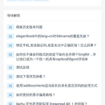
等待解答
模板历史版本问题
问
elegantbook中的lang=cn对\bibname的覆盖失效？
问
绑定手机,发送验证码,老是未点中正确区域！怎么回事？
问
如何在不修改列格式的前提下纵向合并两个longtblr，并
问
让他们成为一个统一的具有caption的figure浮动体
测试反馈
问
测试下需求范例看？
问
使用\addtocontents适当延长目录长度后页码的处理方式
问
如何更好的显示偏差曲线？
问
jiazhu 宏包是否能实现 linespread &lt; 1 的排版？
问