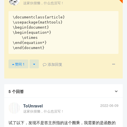
这家伙很懒，什么也没写！
\documentclass{article}

\usepackage{mathtools}

\begin{document}

\begin{equation*}

    \otimes

\end{equation*}

\end{document}
查看更多
添加回复
赞同
1
5
个回答
ToUnravel
2022-06-09
这家伙很懒，什么也没写！
试了以下，发现不是答主所指的这个圈乘，我需要的是函数的