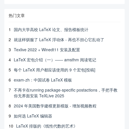
热门文章
1
国内大学高校 LaTeX 论文、报告模板统计
2
就这样驯服了 LaTeX 浮动体 - 再也不担心它乱动了
3
Texlive 2022 + Winedt11 安装及配置
4
LaTeX 宏包介绍（一）—— amsthm 阅读笔记
5
每个 LaTeX 用户都应该使用的 9 个宏包[投稿]
6
exam-zh：中国试卷 LaTeX 模板
7
不再卡在running package-specific postactions，手把手教
你无界面安装 TeXLive 2025
8
2024 年美国数学建模更新模版 - 增加视频教程
9
如何选 LaTeX 编辑器
10
LaTeX 排版的《线性代数的艺术》