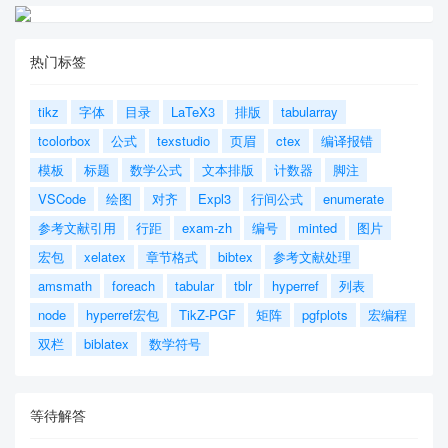
热门标签
tikz
字体
目录
LaTeX3
排版
tabularray
tcolorbox
公式
texstudio
页眉
ctex
编译报错
模板
标题
数学公式
文本排版
计数器
脚注
VSCode
绘图
对齐
Expl3
行间公式
enumerate
参考文献引用
行距
exam-zh
编号
minted
图片
宏包
xelatex
章节格式
bibtex
参考文献处理
amsmath
foreach
tabular
tblr
hyperref
列表
node
hyperref宏包
TikZ-PGF
矩阵
pgfplots
宏编程
双栏
biblatex
数学符号
等待解答