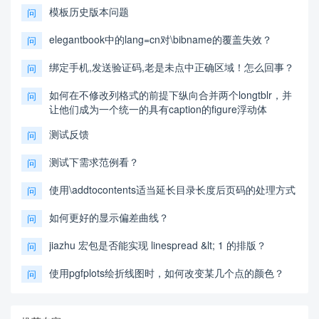
模板历史版本问题
问
elegantbook中的lang=cn对\bibname的覆盖失效？
问
绑定手机,发送验证码,老是未点中正确区域！怎么回事？
问
如何在不修改列格式的前提下纵向合并两个longtblr，并
问
让他们成为一个统一的具有caption的figure浮动体
测试反馈
问
测试下需求范例看？
问
使用\addtocontents适当延长目录长度后页码的处理方式
问
如何更好的显示偏差曲线？
问
jiazhu 宏包是否能实现 linespread &lt; 1 的排版？
问
使用pgfplots绘折线图时，如何改变某几个点的颜色？
问