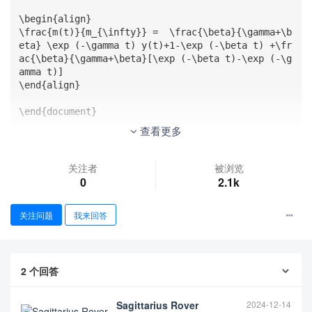
\begin{align}

\frac{m(t)}{m_{\infty}} =  \frac{\beta}{\gamma+\b
eta} \exp (-\gamma t) y(t)+1-\exp (-\beta t) +\fr
ac{\beta}{\gamma+\beta}[\exp (-\beta t)-\exp (-\g
amma t)]

\end{align}

\end{document}
查看更多
关注者
被浏览
0
2.1k
关注问题
我来回答
2
个回答
Sagittarius Rover
2024-12-14