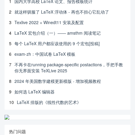
1
国内大学高校 LaTeX 论文、报告模板统计
2
就这样驯服了 LaTeX 浮动体 - 再也不担心它乱动了
3
Texlive 2022 + Winedt11 安装及配置
4
LaTeX 宏包介绍（一）—— amsthm 阅读笔记
5
每个 LaTeX 用户都应该使用的 9 个宏包[投稿]
6
exam-zh：中国试卷 LaTeX 模板
7
不再卡在running package-specific postactions，手把手教
你无界面安装 TeXLive 2025
8
2024 年美国数学建模更新模版 - 增加视频教程
9
如何选 LaTeX 编辑器
10
LaTeX 排版的《线性代数的艺术》
热门问题