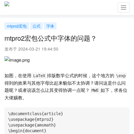
Toggl
navig
mtpro2宏包
公式
字体
mtpro2宏包公式中字体的问题？
发布于 2024-03-21 19:44:50
如图，在使用
排版数学公式的时候，这个地方的
LaTeX
\exp
得到的效果与其他字母比起来貌似不太协调？请问这是什么问
题呢？或者说该怎么让其变得协调一点呢？
如下，求各位
MWE
大佬赐教。
\documentclass{article}

\usepackage{mtpro2}

\usepackage{amsmath}

\begin{document}
